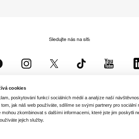
Sledujte nás na síti:
ívá cookies
Mezinárodní filmový festival Karlovy Vary
klam, poskytování funkcí sociálních médií a analýze naší návštěvno
je součástí rodiny KVIFF Group, která zastřešuje i další projekty:
tom, jak náš web používáte, sdílíme se svými partnery pro sociální 
je mohou zkombinovat s dalšími informacemi, které jste jim poskytli n
oužíváte jejich služby.
© 2026 KVIFF GROUP