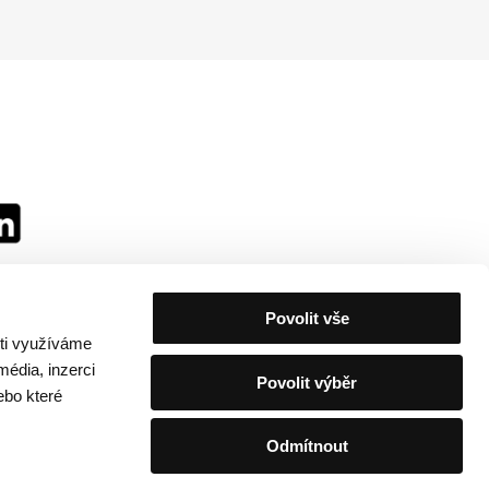
Povolit vše
sti využíváme
média, inzerci
Povolit výběr
ebo které
Odmítnout