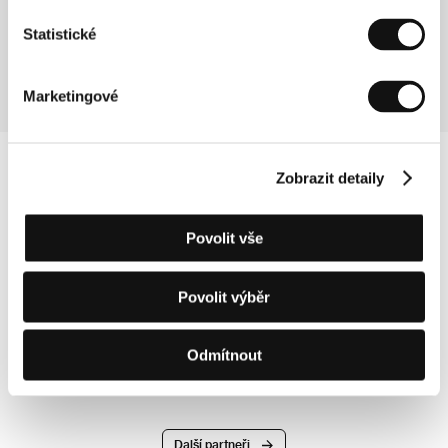
New Yorku. Natočil několik televizních produkcí a
Statistické
spolupracoval na scénáři filmu Mary Harronové I Shot
Andy Warhol. Seriál je jeho hraný debut.
Marketingové
Zobrazit detaily
Povolit vše
Povolit výběr
Odmítnout
Další partneři