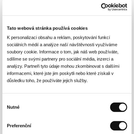
umělec a pacifista, který má rakovinu a
shodou okolností je bývalou láskou Dawn…
Tato webová stránka používá cookies
O filmu
K personalizaci obsahu a reklam, poskytování funkcí
sociálních médií a analýze naší návštěvnosti využíváme
85 min / Černobílý, 35 mm
soubory cookie. Informace o tom, jak náš web používáte,
Režie
Daniel Minahan
/ Scénář
Daniel Minaham
/
sdílíme se svými partnery pro sociální média, inzerci a
Kamera
Randy Drummond
/ Hudba
Girls Against
analýzy. Partneři tyto údaje mohou zkombinovat s dalšími
Boys
/ Střih
Malcolm Jamieson
/ Producent
Jason
informacemi, které jste jim poskytli nebo které získali v
Kliot, Joana Vicente, Christine Vachon, Katie
Roumel
/ Výroba
Blow-Up Pictures
/ Hrají
Brooke
důsledku toho, že používáte jejich služby.
Smith, Glenn Fitzgerald, Michael Kaycheck,
Marylouise Burke, Merrit Wever
Výběr
Nutné
souhlasu
Režie
Preferenční
Daniel Minahan (1963, Danbury, Connecticut) žije v