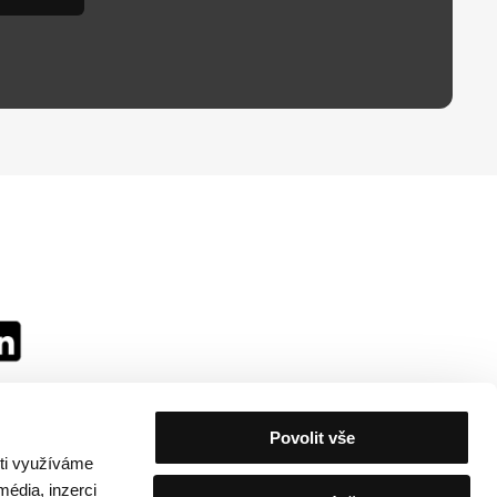
Povolit vše
sti využíváme
média, inzerci