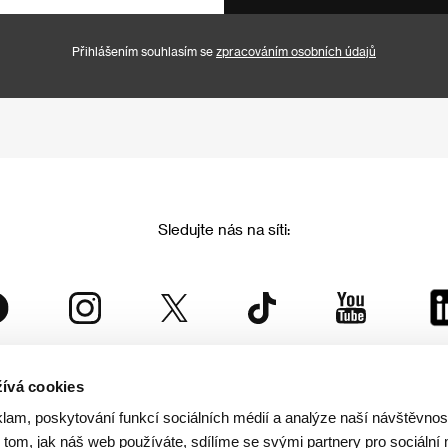
Přihlášením souhlasím se
zpracováním osobních údajů
Sledujte nás na síti:
ívá cookies
Mezinárodní filmový festival Karlovy Vary
klam, poskytování funkcí sociálních médií a analýze naší návštěvno
je součástí rodiny KVIFF Group, která zastřešuje i další projekty:
tom, jak náš web používáte, sdílíme se svými partnery pro sociální 