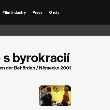
Film Industry
Press
O nás
 s byrokracií
rden der Behörden / Německo 2001