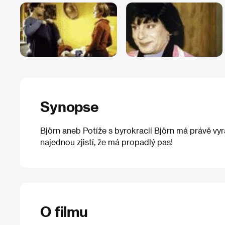
Synopse
Björn aneb Potíže s byrokracií Björn má právě vyr
najednou zjistí, že má propadlý pas!
O filmu