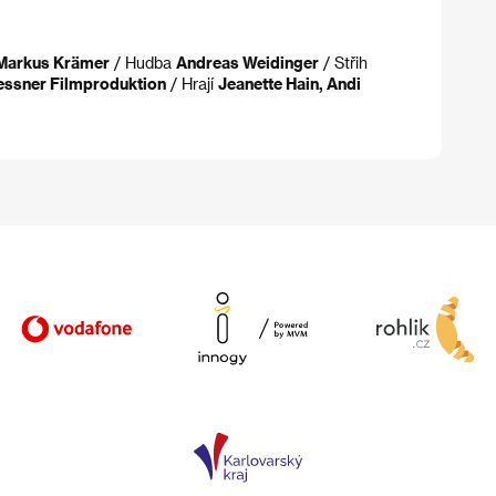
Markus Krämer
/ Hudba
Andreas Weidinger
/ Střih
essner Filmproduktion
/ Hrají
Jeanette Hain, Andi