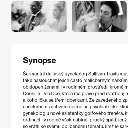
Synopse
Šarmantní dallaský gynekolog Sullivan Travis mus
také naslouchat jejich často malicherným nářkům a
obklopen ženami i v rodinném prostředí: kromě m
Connii a Dee Dee, která má právě před svatbou; n
alkoholička se třemi dcerkami. Ze zavedeného způ
nečekaném záchvatu ocitne na psychiatrické klini
gynekolog u nové asistentky golfového trenéra, kt
ordinaci i v rodině však nabírají prudký spád, jen
se vrátil ke svému oblíbenému tématu, jímž je s