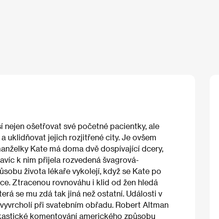
í nejen ošetřovat své početné pacientky, ale
 uklidňovat jejich rozjitřené city. Je ovšem
anželky Kate má doma dvě dospívající dcery,
avíc k nim přijela rozvedená švagrová-
sobu života lékaře vykolejí, když se Kate po
ce. Ztracenou rovnováhu i klid od žen hledá
erá se mu zdá tak jiná než ostatní. Události v
ž vyvrcholí při svatebním obřadu. Robert Altman
arkastické komentování amerického způsobu