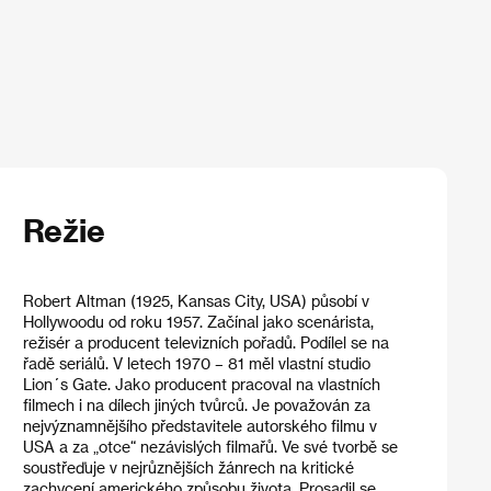
Režie
Robert Altman (1925, Kansas City, USA) působí v
Hollywoodu od roku 1957. Začínal jako scenárista,
režisér a producent televizních pořadů. Podílel se na
řadě seriálů. V letech 1970 – 81 měl vlastní studio
Lion´s Gate. Jako producent pracoval na vlastních
filmech i na dílech jiných tvůrců. Je považován za
nejvýznamnějšího představitele autorského filmu v
USA a za „otce“ nezávislých filmařů. Ve své tvorbě se
soustřeďuje v nejrůznějších žánrech na kritické
zachycení amerického způsobu života. Prosadil se