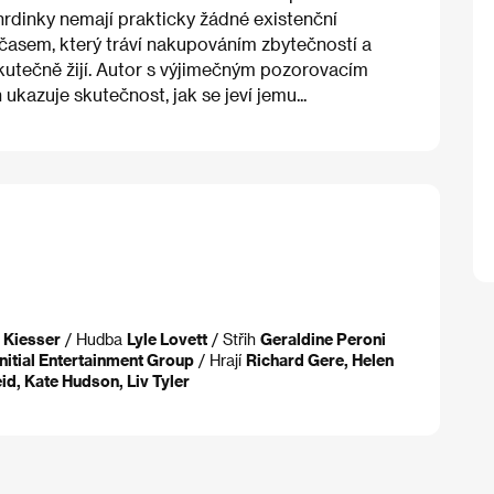
 hrdinky nemají prakticky žádné existenční
í časem, který tráví nakupováním zbytečností a
kutečně žijí. Autor s výjimečným pozorovacím
 ukazuje skutečnost, jak se jeví jemu...
 Kiesser
/ Hudba
Lyle Lovett
/ Střih
Geraldine Peroni
Initial Entertainment Group
/ Hrají
Richard Gere, Helen
id, Kate Hudson, Liv Tyler