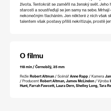
života. Tentokrát se zaměřil na ženský svět. Jeho
starosti a soustřeďují se jen samy na sebe. Mrhaj
nekonečným tlacháním. Jen některé z nich však s
talentem však postavy příliš nekritizuje, prostě jen
O filmu
118 min / Černobílý, 35 mm
Režie
Robert Altman
/ Scénář
Anne Rapp
/ Kamera
Jan
/ Producent
Robert Altman, James McLindon
/ Výroba
Hunt, Farrah Fawcett, Laura Dern, Shelley Long, Tara Re