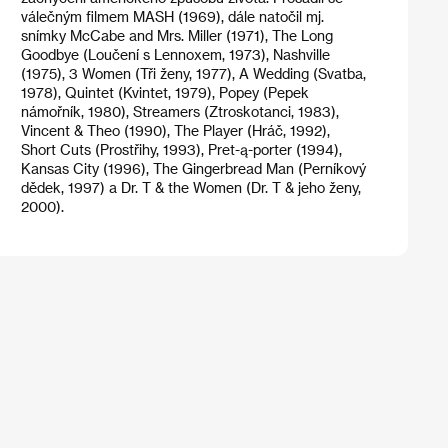
válečným filmem MASH (1969), dále natočil mj.
snímky McCabe and Mrs. Miller (1971), The Long
Goodbye (Loučení s Lennoxem, 1973), Nashville
(1975), 3 Women (Tři ženy, 1977), A Wedding (Svatba,
1978), Quintet (Kvintet, 1979), Popey (Pepek
námořník, 1980), Streamers (Ztroskotanci, 1983),
Vincent & Theo (1990), The Player (Hráč, 1992),
Short Cuts (Prostřihy, 1993), Pret-ą-porter (1994),
Kansas City (1996), The Gingerbread Man (Perníkový
dědek, 1997) a Dr. T & the Women (Dr. T & jeho ženy,
2000).