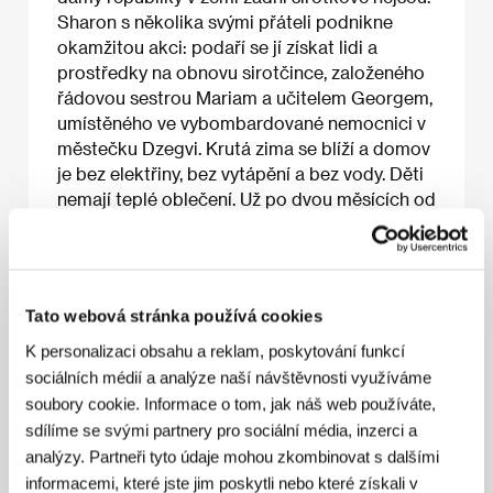
Sharon s několika svými přáteli podnikne
okamžitou akci: podaří se jí získat lidi a
prostředky na obnovu sirotčince, založeného
řádovou sestrou Mariam a učitelem Georgem,
umístěného ve vybombardované nemocnici v
městečku Dzegvi. Krutá zima se blíží a domov
je bez elektřiny, bez vytápění a bez vody. Děti
nemají teplé oblečení. Už po dvou měsících od
původního rozhodnutí se však situace začne
obracet k lepšímu… Filmový debut
scenáristky, režisérky a producentky Lianne
Klapper McNallyové je konkrétním důkazem
Tato webová stránka používá cookies
toho, že i malá skupina lidí může dobrou vůlí
ovlivnit běh velkých věcí.
K personalizaci obsahu a reklam, poskytování funkcí
sociálních médií a analýze naší návštěvnosti využíváme
soubory cookie. Informace o tom, jak náš web používáte,
sdílíme se svými partnery pro sociální média, inzerci a
O filmu
analýzy. Partneři tyto údaje mohou zkombinovat s dalšími
informacemi, které jste jim poskytli nebo které získali v
40 min / Černobílý, 35 mm