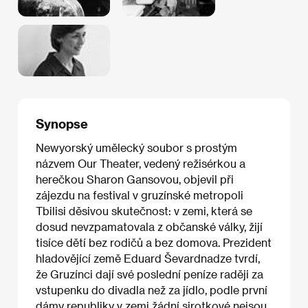
Synopse
Newyorský umělecký soubor s prostým
názvem Our Theater, vedený režisérkou a
herečkou Sharon Gansovou, objevil při
zájezdu na festival v gruzínské metropoli
Tbilisi děsivou skutečnost: v zemi, která se
dosud nevzpamatovala z občanské války, žijí
tisíce dětí bez rodičů a bez domova. Prezident
hladovějící země Eduard Ševardnadze tvrdí,
že Gruzínci dají své poslední peníze raději za
vstupenku do divadla než za jídlo, podle první
dámy republiky v zemi žádní sirotkové nejsou.