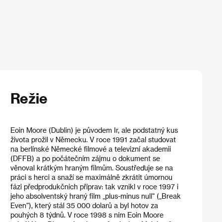
Režie
Eoin Moore (Dublin) je původem Ir, ale podstatný kus
života prožil v Německu. V roce 1991 začal studovat
na berlínské Německé filmové a televizní akademii
(DFFB) a po počátečním zájmu o dokument se
věnoval krátkým hraným filmům. Soustřeďuje se na
práci s herci a snaží se maximálně zkrátit úmornou
fázi předprodukčních příprav: tak vznikl v roce 1997 i
jeho absolventský hraný film „plus-minus null“ („Break
Even“), který stál 35 000 dolarů a byl hotov za
pouhých 8 týdnů. V roce 1998 s ním Eoin Moore