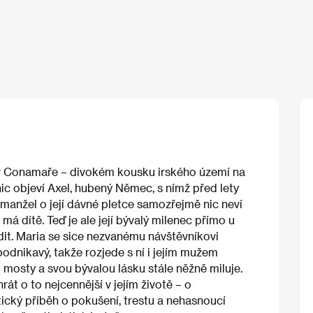
v Conamaře – divokém kousku irského území na
nic objeví Axel, hubený Němec, s nímž před lety
manžel o její dávné pletce samozřejmě nic neví
 má dítě. Teď je ale její bývalý milenec přímo u
it. Maria se sice nezvanému návštěvníkovi
podnikavý, takže rozjede s ní i jejím mužem
l mosty a svou bývalou lásku stále něžně miluje.
t o to nejcennější v jejím životě – o
ický příběh o pokušení, trestu a nehasnoucí