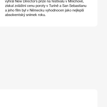
vyhrál New Director’s prize na festivalu v Mnichově,
získal zvláštní cenu poroty v Turíně a San Sebastianu
a jeho film byl v Německu vyhodnocen jako nejlepší
absolventský snímek roku.