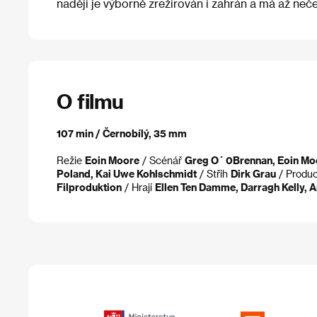
naději je výborně zrežírován i zahrán a má až neč
O filmu
107 min / Černobílý, 35 mm
Režie
Eoin Moore
/ Scénář
Greg O´ 0Brennan, Eoin Mo
Poland, Kai Uwe Kohlschmidt
/ Střih
Dirk Grau
/ Produ
Filproduktion
/ Hrají
Ellen Ten Damme, Darragh Kelly, 