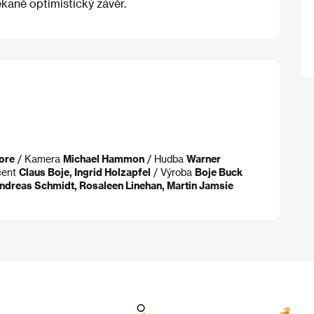
ekaně optimistický závěr.
ore
/ Kamera
Michael Hammon
/ Hudba
Warner
cent
Claus Boje, Ingrid Holzapfel
/ Výroba
Boje Buck
Andreas Schmidt, Rosaleen Linehan, Martin Jamsie