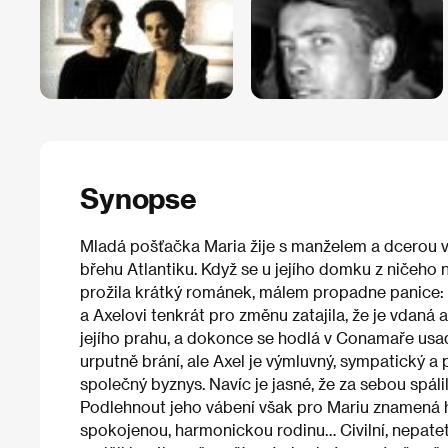
Synopse
Mladá pošťačka Maria žije s manželem a dcerou 
břehu Atlantiku. Když se u jejího domku z ničeho 
prožila krátký románek, málem propadne panice: 
a Axelovi tenkrát pro změnu zatajila, že je vdaná a
jejího prahu, a dokonce se hodlá v Conamaře usad
urputně brání, ale Axel je výmluvný, sympatický a 
společný byznys. Navíc je jasné, že za sebou spáli
Podlehnout jeho vábení však pro Mariu znamená hrá
spokojenou, harmonickou rodinu… Civilní, nepatet