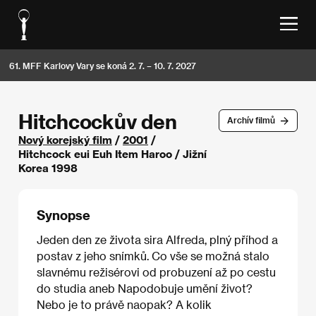
61. MFF Karlovy Vary se koná 2. 7. – 10. 7. 2027
Hitchcockův den
Archív filmů
Nový korejský film
/
2001
/
Hitchcock eui Euh Item Haroo / Jižní
Korea 1998
Synopse
Jeden den ze života sira Alfreda, plný příhod a
postav z jeho snímků. Co vše se možná stalo
slavnému režisérovi od probuzení až po cestu
do studia aneb Napodobuje umění život?
Nebo je to právě naopak? A kolik