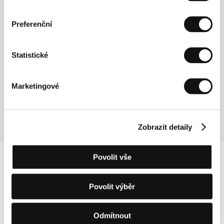
Režie
Preferenční
Kim Jee Woon (1964) vystudoval Umělecký institut v
Soulu. Svou filmovou dráhu zahájil v roce 1993 jako
Statistické
asistent režie při natáčení Lee Song Suova snímku A
Little Lover. Roku 1997 získal cenu časopisu Cine21
Magazine za nejlepší scénář a sám se poté ujal jeho
realizace. Se snímkem Rány pod pás se zúčastnil
Marketingové
mimo jiné filmových festivalů v Torontu, Vancouveru a
Hongkongu.
Zobrazit detaily
Povolit vše
Povolit výběr
Odmítnout