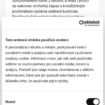
zbožňovaného idolu z dětství, a snad i proto
se nakonec vrcholný zápas s krvežíznivým
protivníkem vymkne veškeré kontrole.
Poněkud překvapivý pohled na korejskou
současnost, v němž se nic tak neliší a zároveň
tak nepodobá jako kancelář banky a krví
zalitá podlaha ringu.
Tato webová stránka používá cookies
K personalizaci obsahu a reklam, poskytování funkcí
sociálních médií a analýze naší návštěvnosti využíváme
O filmu
soubory cookie. Informace o tom, jak náš web používáte,
112 min / Černobílý, 35 mm
sdílíme se svými partnery pro sociální média, inzerci a
analýzy. Partneři tyto údaje mohou zkombinovat s dalšími
Režie
Kim Jee Woon
/ Scénář
Kim Jee Woon
/
informacemi, které jste jim poskytli nebo které získali v
Kamera
Hong Kyung Pyo
/ Hudba
Uh-Uh-Boo
/ Střih
Goh Im Pyo
/ Producent
Oh Jung-wan
/ Výroba
důsledku toho, že používáte jejich služby.
b.o.m. Production
/ Hrají
Song Kang Ho, Chang Jin
Young, Park Sang Myun, Jung Woong In
Výběr
Nutné
souhlasu