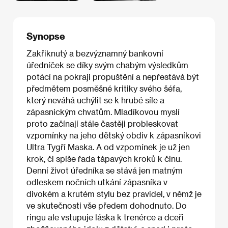
Synopse
Zakřiknutý a bezvýznamný bankovní
úředníček se díky svým chabým výsledkům
potácí na pokraji propuštění a nepřestává být
předmětem posměšné kritiky svého šéfa,
který neváhá uchýlit se k hrubé síle a
zápasnickým chvatům. Mladíkovou myslí
proto začínají stále častěji probleskovat
vzpomínky na jeho dětský obdiv k zápasníkovi
Ultra Tygří Maska. A od vzpomínek je už jen
krok, či spíše řada tápavých kroků k činu.
Denní život úředníka se stává jen matným
odleskem nočních utkání zápasníka v
divokém a krutém stylu bez pravidel, v němž je
ve skutečnosti vše předem dohodnuto. Do
ringu ale vstupuje láska k trenérce a dceři