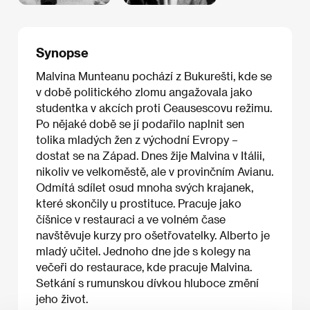
Synopse
Malvina Munteanu pochází z Bukurešti, kde se
v době politického zlomu angažovala jako
studentka v akcích proti Ceausescovu režimu.
Po nějaké době se jí podařilo naplnit sen
tolika mladých žen z východní Evropy –
dostat se na Západ. Dnes žije Malvina v Itálii,
nikoliv ve velkoměstě, ale v provinčním Avianu.
Odmítá sdílet osud mnoha svých krajanek,
které skončily u prostituce. Pracuje jako
číšnice v restauraci a ve volném čase
navštěvuje kurzy pro ošetřovatelky. Alberto je
mladý učitel. Jednoho dne jde s kolegy na
večeři do restaurace, kde pracuje Malvina.
Setkání s rumunskou dívkou hluboce změní
jeho život.