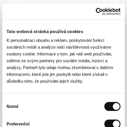
O filmu
91 min / Černobílý, 35 mm
Tato webová stránka používá cookies
K personalizaci obsahu a reklam, poskytování funkcí
Režie
Corso Salani
/ Scénář
Corso Salani, Monica
sociálních médií a analýze naší návštěvnosti využíváme
Rametta
/ Kamera
Fabio Zamation
/ Střih
Luca
Benedetti
/ Producent
Gianluca Arcopinto
/ Výroba
soubory cookie. Informace o tom, jak náš web používáte,
Pablo S. R. L.
/ Hrají
Agnieszka Czekanska, Corso
sdílíme se svými partnery pro sociální média, inzerci a
Salani, Fabio Sabbioni, Gianluca Arcopinto, Monica
analýzy. Partneři tyto údaje mohou zkombinovat s dalšími
Rametta
informacemi, které jste jim poskytli nebo které získali v
důsledku toho, že používáte jejich služby.
Režie
Výběr
Nutné
souhlasu
Corso Salani (1961, Florencie) žije a pracuje od roku
1985 v Římě. Debutoval filmem Voci d’Europa (Hlasy
Evropy, 1989), dále natočil dokumentární film o
Preferenční
rumunské revoluci Eugen si Ramona (Eugen a