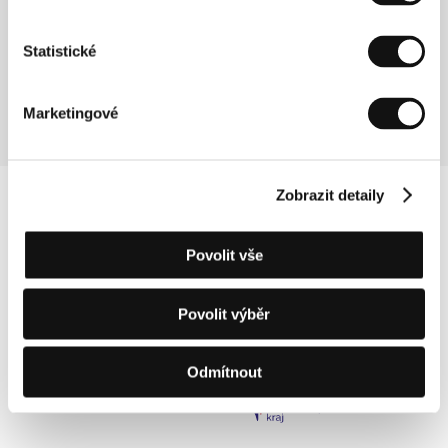
Ramona, 1989) a další dokument Cono sur (Výseč
jih,1998). Hrané filmy: Gli ultimi giorni (Poslední dny,
Statistické
1991), Gli occhi stanchi (Unavené oči, 1995) a
Occidente (Západ, 2000), kde sám ztvárnil hlavní
mužskou postavu.
Marketingové
Zobrazit detaily
Povolit vše
Povolit výběr
Odmítnout