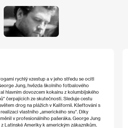
gami rychlý vzestup a v jeho středu se ocitl
eorge Jung, hvězda školního fotbalového
stal hlavním dovozcem kokainu z kolumbijského
ů“ čerpajících ze skutečnosti. Sleduje cestu
větem drog na plážích v Kalifornii. Kšeftování s
realizaci vlastního „amerického snu“. Díky
oměnil v profesionálního pašeráka. George Jung
ek z Latinské Ameriky k americkým zákazníkům.