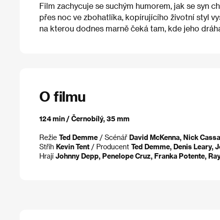
Film zachycuje se suchým humorem, jak se syn chu
přes noc ve zbohatlíka, kopírujícího životní styl v
na kterou dodnes marně čeká tam, kde jeho dráha
O filmu
124 min / Černobílý, 35 mm
Režie
Ted Demme
/ Scénář
David McKenna, Nick Cass
Střih
Kevin Tent
/ Producent
Ted Demme, Denis Leary, J
Hrají
Johnny Depp, Penelope Cruz, Franka Potente, Ray L