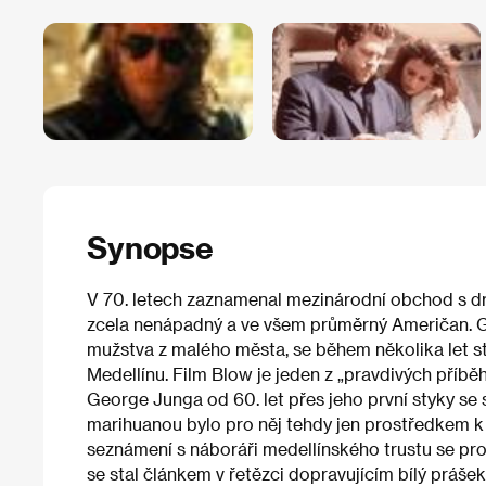
Synopse
V 70. letech zaznamenal mezinárodní obchod s dro
zcela nenápadný a ve všem průměrný Američan. G
mužstva z malého města, se během několika let 
Medellínu. Film Blow je jeden z „pravdivých příběh
George Junga od 60. let přes jeho první styky se s
marihuanou bylo pro něj tehdy jen prostředkem k 
seznámení s náboráři medellínského trustu se pr
se stal článkem v řetězci dopravujícím bílý práš