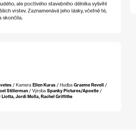
dého, ale poctivého stavebního dělníka vyšvihl
yšších vrstev. Zaznamenává jeho lásky, včetně té,
 skončila.
avetes
/ Kamera
Ellen Kuras
/ Hudba
Graeme Revell
/
oel Stillerman
/ Výroba
Spanky Pictures/Apostle
/
iotta, Jordi Molla, Rachel Griffiths