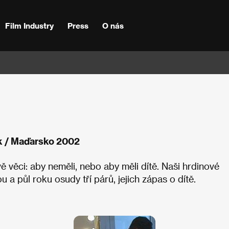
Film Industry
Press
O nás
nk / Maďarsko 2002
vě věci: aby neměli, nebo aby měli dítě. Naši hrdinové
u a půl roku osudy tří párů, jejich zápas o dítě.