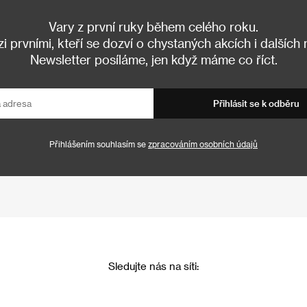
Vary z první ruky během celého roku.
 prvními, kteří se dozví o chystaných akcích i dalších
Newsletter posíláme, jen když máme co říct.
Přihlásit se k odběru
Přihlášením souhlasím se
zpracováním osobních údajů
Sledujte nás na síti: