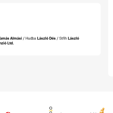
Tamás Almási
/ Hudba
László Dés
/ Střih
László
zió Ltd.