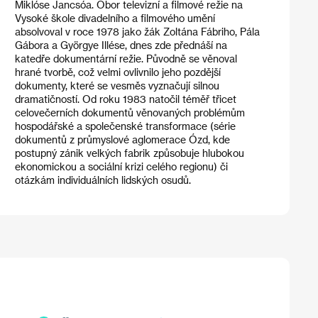
Miklóse Jancsóa. Obor televizní a filmové režie na
Vysoké škole divadelního a filmového umění
absolvoval v roce 1978 jako žák Zoltána Fábriho, Pála
Gábora a Györgye Illése, dnes zde přednáší na
katedře dokumentární režie. Původně se věnoval
hrané tvorbě, což velmi ovlivnilo jeho pozdější
dokumenty, které se vesměs vyznačují silnou
dramatičností. Od roku 1983 natočil téměř třicet
celovečerních dokumentů věnovaných problémům
hospodářské a společenské transformace (série
dokumentů z průmyslové aglomerace Ózd, kde
postupný zánik velkých fabrik způsobuje hlubokou
ekonomickou a sociální krizi celého regionu) či
otázkám individuálních lidských osudů.