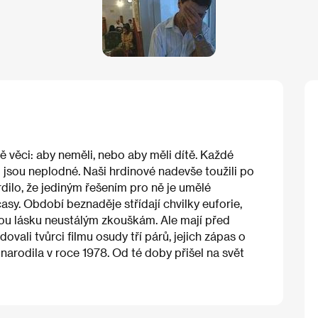
vě věci: aby neměli, nebo aby měli dítě. Každé
 jsou neplodné. Naši hrdinové nadevše toužili po
rdilo, že jediným řešením pro ně je umělé
asy. Období beznaděje střídají chvilky euforie,
mnou lásku neustálým zkouškám. Ale mají před
ovali tvůrci filmu osudy tří párů, jejich zápas o
narodila v roce 1978. Od té doby přišel na svět