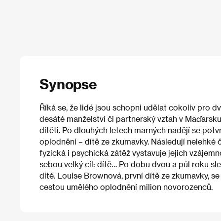
Synopse
Říká se, že lidé jsou schopni udělat cokoliv pro d
desáté manželství či partnerský vztah v Maďarsku
dítěti. Po dlouhých letech marných nadějí se potv
oplodnění – dítě ze zkumavky. Následují nelehké č
fyzická i psychická zátěž vystavuje jejich vzáje
sebou velký cíl: dítě… Po dobu dvou a půl roku sled
dítě. Louise Brownová, první dítě ze zkumavky, se 
cestou umělého oplodnění milion novorozenců.