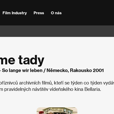
Film Industry
Press
O nás
sme tady
 - So lange wir leben / Německo, Rakousko 2001
íznivců archivních filmů, kteří se týden co týden vydáv
m pravidelných návštěv vídeňského kina Bellaria.