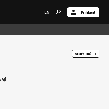
EN
Přihlásit
Archív filmů
ají