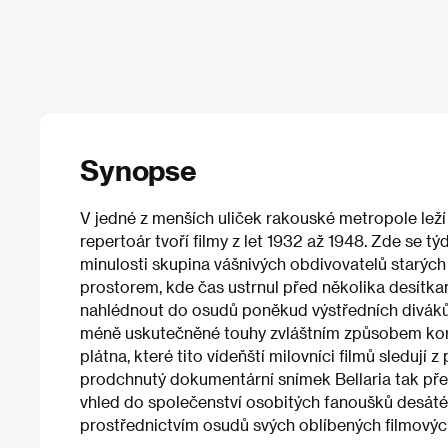
Synopse
V jedné z menších uliček rakouské metropole leží a
repertoár tvoří filmy z let 1932 až 1948. Zde se 
minulosti skupina vášnivých obdivovatelů starýc
prostorem, kde čas ustrnul před několika desítka
nahlédnout do osudů poněkud výstředních diváků,
méně uskutečněné touhy zvláštním způsobem kor
plátna, které tito vídeňští milovníci filmů sledují
prodchnutý dokumentární snímek Bellaria tak př
vhled do společenství osobitých fanoušků desáté
prostřednictvím osudů svých oblíbených filmovýc