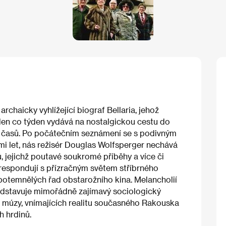
rchaicky vyhlížející biograf Bellaria, jehož
týden co týden vydává na nostalgickou cestu do
h časů. Po počátečním seznámení se s podivným
mi let, nás režisér Douglas Wolfsperger nechává
 jejichž poutavé soukromé příběhy a více či
espondují s přízračným světem stříbrného
 z potemnělých řad obstarožního kina. Melancholií
edstavuje mimořádně zajímavý sociologický
 múzy, vnímajících realitu současného Rakouska
h hrdinů.