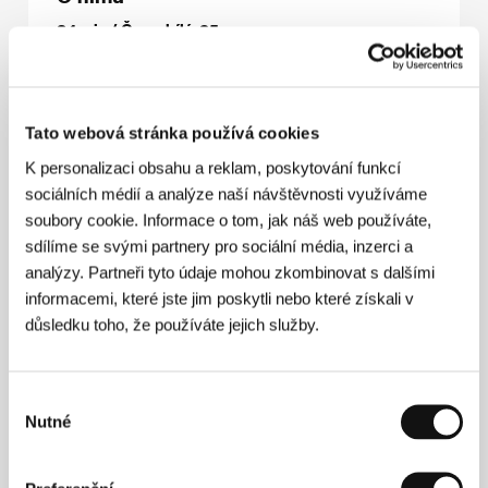
84 min / Černobílý, 35 mm
Režie
Wang Chao
/ Scénář
Wang Chao
/ Kamera
Zhang Xi
/ Hudba
Wang Yu
/ Střih
Wang Chao
/
Producent
Fang Li
/ Výroba
Independent Producer
/
Tato webová stránka používá cookies
Hrají
Zhu Jie, Sun Guilin, Yue Senyi
K personalizaci obsahu a reklam, poskytování funkcí
sociálních médií a analýze naší návštěvnosti využíváme
soubory cookie. Informace o tom, jak náš web používáte,
Režie
sdílíme se svými partnery pro sociální média, inzerci a
analýzy. Partneři tyto údaje mohou zkombinovat s dalšími
informacemi, které jste jim poskytli nebo které získali v
důsledku toho, že používáte jejich služby.
Výběr
Nutné
souhlasu
Wang Chao (1964, Nanjing) pracoval několik let jako