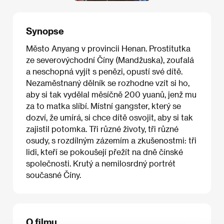
Synopse
Město Anyang v provincii Henan. Prostitutka
ze severovýchodní Číny (Mandžuska), zoufalá
a neschopná vyjít s penězi, opustí své dítě.
Nezaměstnaný dělník se rozhodne vzít si ho,
aby si tak vydělal měsíčně 200 yuanů, jenž mu
za to matka slíbí. Místní gangster, který se
dozví, že umírá, si chce dítě osvojit, aby si tak
zajistil potomka. Tři různé životy, tři různé
osudy, s rozdílným zázemím a zkušenostmi: tři
lidi, kteří se pokoušejí přežít na dně čínské
společnosti. Krutý a nemilosrdný portrét
současné Číny.
O filmu