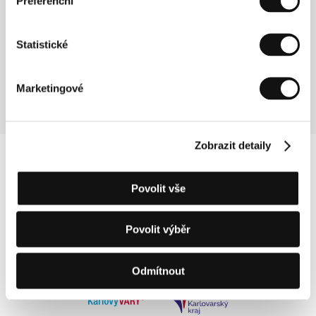
dělník ve fabrice. Poté, co absolvoval večerní kurs
Preferenční
žurnalistiky, začal psát. Procestoval celou Čínu a
během studia na pekingské filmové akademii psal
filmové kritiky. V roce 1994 začal pracovat v reklamě,
Statistické
pracoval jako asistent režiséra Chen Kaigeho. Vydal
tři povídky a jeden román. Sirotek z Anyangu je jeho
první celovečerní film.
Marketingové
Zobrazit detaily
Povolit vše
Povolit výběr
Odmítnout