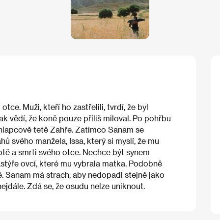
e. Muži, kteří ho zastřelili, tvrdí, že byl
k vědí, že koně pouze příliš miloval. Po pohřbu
 chlapcově tetě Zahře. Zatímco Sanam se
hů svého manžela, Issa, který si myslí, že mu
otě a smrti svého otce. Nechce být synem
pastýře ovcí, které mu vybrala matka. Podobně
tě. Sanam má strach, aby nedopadl stejně jako
nejdále. Zdá se, že osudu nelze uniknout.