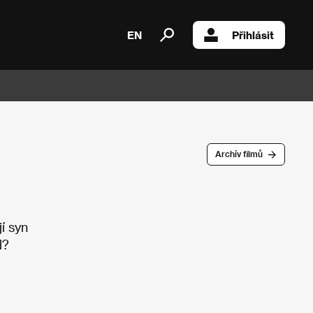
EN
Přihlásit
Archív filmů
í syn
l?