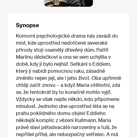
Synopse
Komorní psychologické drama nás zavádí do
míst, kde uprostřed nedotčené severské
přírody stojí osamělý dřevěný dům. Patřil
Mariinu dědečkovi a ona se sem uchýlila v
době, kdy jí bylo nejhůř. Setkání s Eddiem,
který jí nabídl pomocnou ruku, zásadně
změnilo nejen její, ale i jeho život. Oba upřímně
chtějí začít znovu – a když Maria otěhotní, zdá
se, že tentokrát by to konečně mohlo vyjít.
Vždycky se však najde někdo, kdo připomene
minulost. Jednoho dne uprostřed léta se na
prahu poklidného domu objeví Eddieho
někdejší komplic z vězení Kullmann. Maria
právě slaví pětadvacáté narozeniny a tuší, že
nepřišel přítel, ale nebezpečný vetřelec. A má