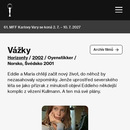
61. MFF Karlovy Vary se koná 2. 7. – 10. 7. 2027
Vážky
Archív filmů
Horizonty
/
2002
/ Oyenstikker /
Norsko, Švédsko 2001
Eddie a Maria chtějí začít nový život, do něhož by
nezasahovaly vzpomínky. Jenže uprostřed severského
léta se jako přízrak z minulosti objeví Eddieho někdejší
komplic z vězení Kullmann. A ten má své plány.