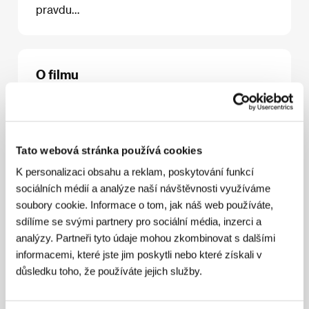
pravdu…
O filmu
111 min / Černobílý, 35 mm
Režie
Marius Holst
/ Scénář
Nicolaj Frobenius,
Marius Holst
/ Kamera
John Christian Rosenlund
/
Hudba
Magne Furuholmen, Kjetil Bjerkestrand
/
Tato webová stránka používá cookies
Střih
Sophie Hesselberg
/ Producent
Sigve
K personalizaci obsahu a reklam, poskytování funkcí
Endresen
/ Výroba
Motlys AS, v koprodukci/in
coproduction with Finalcut Entertainment, 4 1/2
/
sociálních médií a analýze naší návštěvnosti využíváme
Hrají
Maria Bonnevie, Kim Bodnia, Mikael
soubory cookie. Informace o tom, jak náš web používáte,
Persbrandt, Tintin Anderzon, Shanti Roney
sdílíme se svými partnery pro sociální média, inzerci a
analýzy. Partneři tyto údaje mohou zkombinovat s dalšími
informacemi, které jste jim poskytli nebo které získali v
důsledku toho, že používáte jejich služby.
Režie