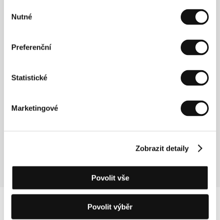
Výběr
Nutné
souhlasu
Preferenční
Marius Holst (1965, Oslo) studoval na filmové škole v
Londýně a svou režijní dráhu zahájil krátkým
snímkem Visiting Hours, za nějž získal řadu ocenění
Statistické
včetně Ceny BBC za drama a Cenu Henriho
Langloise. Jeho první celovečerní film Ti kniver i
hjertet (1994) měl velký ohlas nejen mezi norskými
Marketingové
diváky, ale dostal také „Blue Angel Award“ v Berlíně a
byl s úspěchem uveden v Montrealu, Chicagu či na
MOMA v New Yorku. Holst pracuje v Norsku, ale i v
zahraničí a od roku 1998 spolu se třemi kolegy
Zobrazit detaily
působí též ve filmové produkční společnosti.
Povolit vše
Povolit výběr