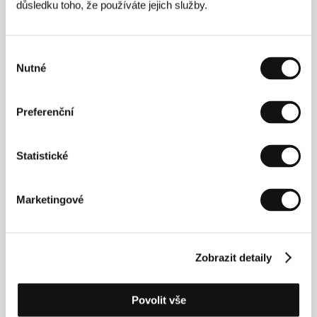
důsledku toho, že používáte jejich služby.
Režie
Výběr
Nutné
souhlasu
Preferenční
Alexandr Rogožkin (1949, Leningrad) nejprve
Statistické
vystudoval historii na leningradské univerzitě, poté
pracoval ve studiu Lenfilm, přitom navštěvoval
pedagogickou fakultu a v roce 1982 absolvoval režii
na moskevském VGIK v ročníku Sergeje Gerasimova.
Marketingové
Začínal krátkými snímky, v roce 1989 získal cenu
Alfreda Bauera a rok nato Cenu FIPRESCI na MFF v
Berlíně za film The Guard. Z jeho filmografie
připomeňme tituly Zlatý knoflík (1983), Miss
Zobrazit detaily
Millionaire (1988), Třetí planeta (1990), Čekista
((1991), Život s idiotem (1992), Svéráz národního lovu
(1995) a volné pokračování Svéráz národního
Povolit vše
rybolovu (1998).