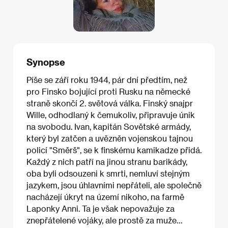
Synopse
Píše se září roku 1944, pár dní předtím, než
pro Finsko bojující proti Rusku na německé
straně skončí 2. světová válka. Finský snajpr
Wille, odhodlaný k čemukoliv, připravuje únik
na svobodu. Ivan, kapitán Sovětské armády,
který byl zatčen a uvězněn vojenskou tajnou
policí "Směrš", se k finskému kamikadze přidá.
Každý z nich patří na jinou stranu barikády,
oba byli odsouzeni k smrti, nemluví stejným
jazykem, jsou úhlavními nepřáteli, ale společně
nacházejí úkryt na území nikoho, na farmě
Laponky Anni. Ta je však nepovažuje za
znepřátelené vojáky, ale prostě za muže…