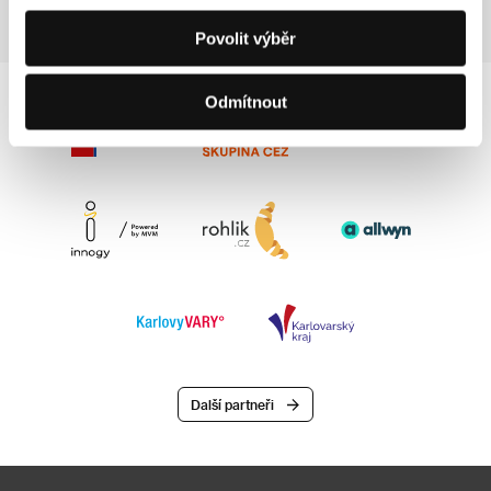
Povolit výběr
Odmítnout
Další partneři