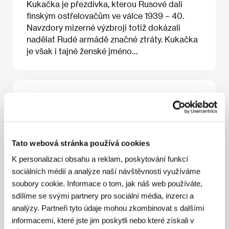
Kukačka je přezdívka, kterou Rusové dali
finským ostřelovačům ve válce 1939 – 40.
Navzdory mizerné výzbroji totiž dokázali
nadělat Rudé armádě značné ztráty. Kukačka
je však i tajné ženské jméno…
O filmu
100 min / Černobílý, 35 mm
Režie
Alexandr Rogožkin / Alexander Rogozhkin
/
Tato webová stránka používá cookies
Scénář
Alexandr Rogožkin/ Alexander Rogozhkin
/
Kamera
Andrej Žegalov/Andrei Zhegalov
/ Hudba
K personalizaci obsahu a reklam, poskytování funkcí
Dmitrij Pavlov/Dmitri Pavlov
/ Střih
Julija
sociálních médií a analýze naší návštěvnosti využíváme
Rumjantseva / Julia Roumyantseva
/ Producent
Sergej Seljanov / Sergei Seljanov
/ Výroba
CTB
soubory cookie. Informace o tom, jak náš web používáte,
Film Company
/ Hrají
Anni-Kristina Usso, Viktor
sdílíme se svými partnery pro sociální média, inzerci a
Bychkov, Ville Haapasalo
analýzy. Partneři tyto údaje mohou zkombinovat s dalšími
informacemi, které jste jim poskytli nebo které získali v