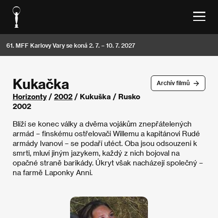
61. MFF Karlovy Vary se koná 2. 7. – 10. 7. 2027
Kukačka
Archív filmů
Horizonty
/
2002
/ Kukuška / Rusko
2002
Blíží se konec války a dvěma vojákům znepřátelených
armád – finskému ostřelovači Willemu a kapitánovi Rudé
armády Ivanovi – se podaří utéct. Oba jsou odsouzeni k
smrti, mluví jiným jazykem, každý z nich bojoval na
opačné straně barikády. Úkryt však nacházejí společný –
na farmě Laponky Anni.