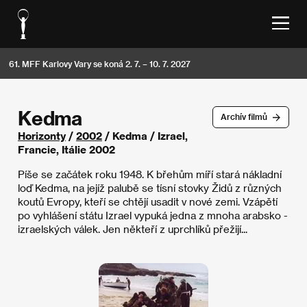
61. MFF Karlovy Vary se koná 2. 7. – 10. 7. 2027
Kedma
Archív filmů
Horizonty
/
2002
/ Kedma / Izrael,
Francie, Itálie 2002
Píše se začátek roku 1948. K břehům míří stará nákladní
loď Kedma, na jejíž palubě se tísní stovky Židů z různých
koutů Evropy, kteří se chtějí usadit v nové zemi. Vzápětí
po vyhlášení státu Izrael vypuká jedna z mnoha arabsko -
izraelských válek. Jen někteří z uprchlíků přežijí...