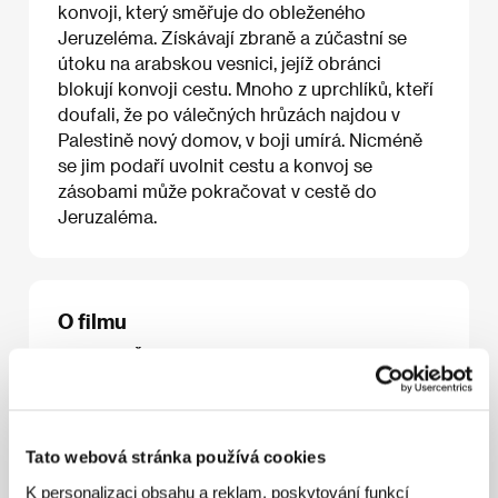
konvoji, který směřuje do obleženého
Jeruzeléma. Získávají zbraně a zúčastní se
útoku na arabskou vesnici, jejíž obránci
blokují konvoji cestu. Mnoho z uprchlíků, kteří
doufali, že po válečných hrůzách najdou v
Palestině nový domov, v boji umírá. Nicméně
se jim podaří uvolnit cestu a konvoj se
zásobami může pokračovat v cestě do
Jeruzaléma.
O filmu
100 min / Černobílý, 35 mm
Režie
Amos Gitai
/ Scénář
Marie-José Sanselme,
Amos Gitai
/ Kamera
Yorgos Arvanitis
/ Hudba
David Darling, Manfred Eicher
/ Střih
Kobi Netanel
Tato webová stránka používá cookies
/ Producent
Michel Propper
/ Výroba
MP
Productions, Agav, Arte France Cinéma
/ Hrají
K personalizaci obsahu a reklam, poskytování funkcí