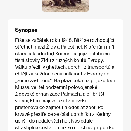
Synopse
Píše se začátek roku 1948. Blíží se rozhodující
střetnutí mezi Židy a Palestinci. K břehům míří
stará nákladní loď Kedma, na jejíž palubě se
tísní stovky Židů z různých koutů Evropy.
Válku přežili v ghettech, uprchli z transportů a
chtějí za každou cenu uniknout z Evropy do
„země zaslíbené“. Na pláži čeká na příjezd lodi
Mussa, velitel podzemní polovojenské
židovské organizace Palmach., ale i britští
vojáci, kteří mají za úkol židovské
přistěhovalce zajmout a odeslat zpět. Po
krvavé přestřelce se část uprchlíků z Kedmy
uchýlí do nedalekých hor. Následuje
strastiplná cesta, při níž se uprchlíci připojí ke