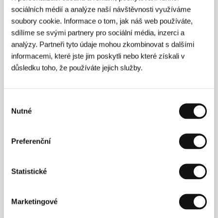
Andrei Kashkar, Elena Yaralova, Yussef Abu Warda,
sociálních médií a analýze naší návštěvnosti využíváme
Moni Moshonov, Juliano Merr, Menachem Lang
soubory cookie. Informace o tom, jak náš web používáte,
sdílíme se svými partnery pro sociální média, inzerci a
analýzy. Partneři tyto údaje mohou zkombinovat s dalšími
informacemi, které jste jim poskytli nebo které získali v
Režie
důsledku toho, že používáte jejich služby.
Výběr
Nutné
souhlasu
Preferenční
Amos Gitai (1950, Haifa) studoval v letech 1971 –
1975 architekturu na Technologickém institutu a zde
Statistické
také začal natáčet své první amatérské filmy. Svá
studia architektury završil na univerzitě v Berkeley
doktorátem v roce 1986. Od roku 1977 začal pro
Marketingové
izraelskou televizi natáčet dokumenty. Jeho
dokumentární snímky House (1980) a Field Diary