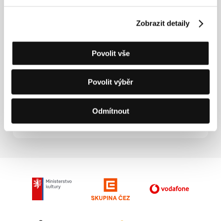
(1982) vyvolaly cenzurní zásahy ze strany státních
orgánů a proto se v roce 1982 Gitai přestěhoval do
Zobrazit detaily
Francie. Ve svých dokumentech a hraných filmech se
Gitai snaží autenticky a realisticky zprostředkovávat
novodobou izraelskou historii. Z jeho dalších filmů
Povolit vše
jmenujme dokumenty Wadi (1981), Field Diary (1982),
Wadi – Ten Years Later (1991), Queen Mary (1993),
In the Name of the Duce (1994), Zion, Auto-
Povolit výběr
Emancipation (1998) nebo hrané filmy Esther (1985),
Berlin – Jerusalem (1989), Golem – The Spirit of
Exile (1991), Devarim (Things, 1995), Yom Yom (Day
Odmítnout
After Day, 1998), Kadosh (Sacred, 1999) nebo
Kippur, War Memories (2000).