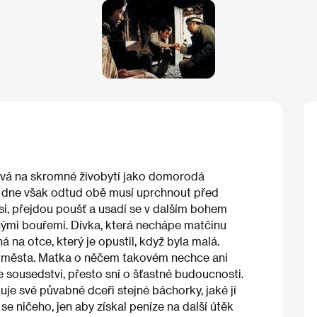
lává na skromné živobytí jako domorodá
ho dne však odtud obě musí uprchnout před
vsi, přejdou poušť a usadí se v dalším bohem
mi bouřemi. Dívka, která nechápe matčinu
na otce, který je opustil, když byla malá.
ho města. Matka o něčem takovém nechce ani
 ze sousedství, přesto sní o šťastné budoucnosti.
je své půvabné dceři stejné báchorky, jaké jí
 se ničeho, jen aby získal peníze na další útěk