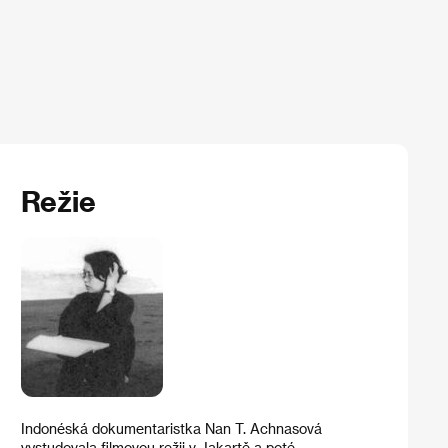
Režie
Indonéská dokumentaristka Nan T. Achnasová
vystudovala filmovou režii v Jakartě a poté