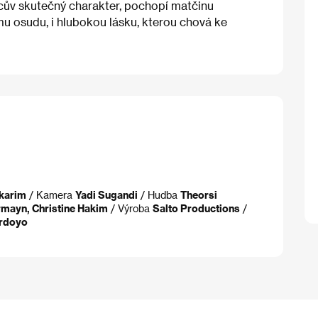
cův skutečný charakter, pochopí matčinu
hému osudu, i hlubokou lásku, kterou chová ke
akarim
/ Kamera
Yadi Sugandi
/ Hudba
Theorsi
mayn, Christine Hakim
/ Výroba
Salto Productions
/
ardoyo