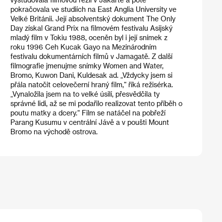
pokračovala ve studiích na East Anglia University ve
Velké Británii. Její absolventský dokument The Only
Day získal Grand Prix na filmovém festivalu Asijský
mladý film v Tokiu 1988, oceněn byl i její snímek z
roku 1996 Ceh Kucak Gayo na Mezinárodním
festivalu dokumentárních filmů v Jamagatě. Z další
filmografie jmenujme snímky Women and Water,
Bromo, Kuwon Dani, Kuldesak ad. „Vždycky jsem si
přála natočit celovečerní hraný film,“ říká režisérka.
„Vynaložila jsem na to velké úsilí, přesvědčila ty
správné lidi, až se mi podařilo realizovat tento příběh o
poutu matky a dcery.“ Film se natáčel na pobřeží
Parang Kusumu v centrální Jávě a v poušti Mount
Bromo na východě ostrova.