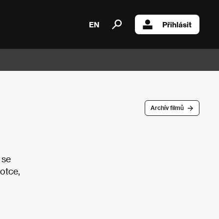
EN
Přihlásit
Archív filmů
 se
otce,