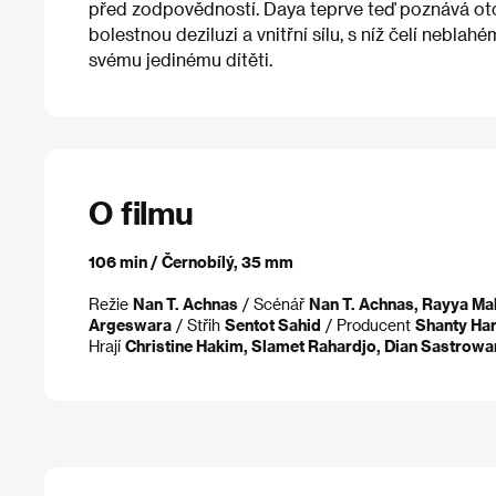
před zodpovědností. Daya teprve teď poznává ot
bolestnou deziluzi a vnitřní sílu, s níž čelí nebla
svému jedinému dítěti.
O filmu
106 min / Černobílý, 35 mm
Režie
Nan T. Achnas
/ Scénář
Nan T. Achnas, Rayya M
Argeswara
/ Střih
Sentot Sahid
/ Producent
Shanty Har
Hrají
Christine Hakim, Slamet Rahardjo, Dian Sastrow