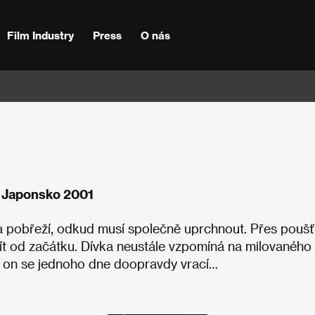
Film Industry
Press
O nás
e, Japonsko 2001
na pobřeží, odkud musí společně uprchnout. Přes poušť
ít od začátku. Dívka neustále vzpomíná na milovaného 
. A on se jednoho dne doopravdy vrací…