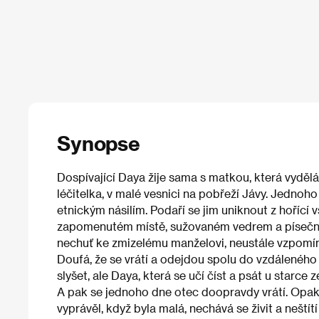
Synopse
Dospívající Daya žije sama s matkou, která vydě
léčitelka, v malé vesnici na pobřeží Jávy. Jedno
etnickým násilím. Podaří se jim uniknout z hořící 
zapomenutém místě, sužovaném vedrem a písečný
nechuť ke zmizelému manželovi, neustále vzpomíná 
Doufá, že se vrátí a odejdou spolu do vzdálené
slyšet, ale Daya, která se učí číst a psát u starce
A pak se jednoho dne otec doopravdy vrátí. Opaku
vyprávěl, když byla malá, nechává se živit a neštítí