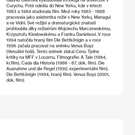
Curychu. Poté odešla do New Yorku, kde v letech
1983 a 1984 studovala film. Mezi roky 1983 - 1988
pracovala jako asistentka režie v New Yorku, Managui
a ve Vídni. Své režijní a dramaturgické znalosti
prohloubila díky režisérům Wojciechu Marczewskému,
Krzysztofu Kieslowskému a Franku Danielsovi. V roce
1994 natočila hraný film Die Bettkönigin a v roce
1996 začala pracovat na snímku Venus Boyz
(Venušini hoši). Tento snímek získal Cenu Týdne
kritiky na MFF v Locarnu. Filmografie: A Tale (1984,
kr.film), Cada dia Historia (1986 - 87, dok. film). Die
Ausnahme und die Regel (1992, experimentální film).
Die Bettkönigin (1994, hraný film). Venus Boyz (2001,
dok. film).