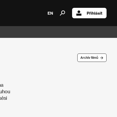
EN
Přihlásit
Archív filmů
na
ouhou
kési