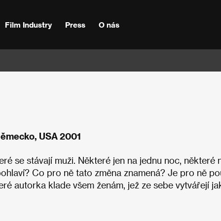
Film Industry
Press
O nás
 Německo, USA 2001
ré se stávají muži. Některé jen na jednu noc, některé 
vé pohlaví? Co pro ně tato změna znamená? Je pro ně p
eré autorka klade všem ženám, jež ze sebe vytvářejí ja