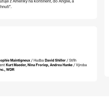
uje z Ameriky na kontinent, do Anglie, a
hnutí".
ophie Maintigneux
/ Hudba
David Shiller
/ Střih
cent
Kurt Maeder, Nina Froriep, Andrea Hanke
/ Výroba
Inc., WDR