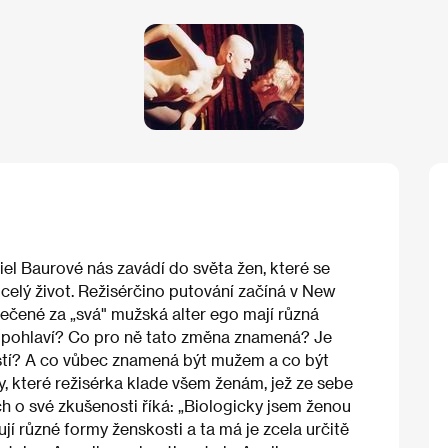
el Baurové nás zavádí do světa žen, které se
 celý život. Režisérčino putování začíná v New
ečené za „svá" mužská alter ego mají různá
vé pohlaví? Co pro ně tato změna znamená? Je
ostí? A co vůbec znamená být mužem a co být
y, které režisérka klade všem ženám, jež ze sebe
ich o své zkušenosti říká: „Biologicky jsem ženou
tují různé formy ženskosti a ta má je zcela určitě