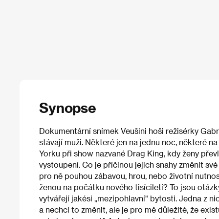
Synopse
Dokumentární snímek Veušini hoši režisérky Gabri
stávají muži. Některé jen na jednu noc, některé na
Yorku při show nazvané Drag King, kdy ženy převl
vystoupení. Co je příčinou jejich snahy změnit s
pro ně pouhou zábavou, hrou, nebo životní nutn
ženou na počátku nového tisíciletí? To jsou otázk
vytvářejí jakési „mezipohlavní" bytosti. Jedna z n
a nechci to změnit, ale je pro mě důležité, že exis