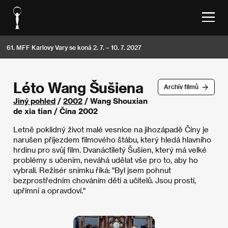
61. MFF Karlovy Vary se koná 2. 7. – 10. 7. 2027
Léto Wang Šušiena
Archív filmů
Jiný pohled
/
2002
/ Wang Shouxian
de xia tian / Čína 2002
Letně poklidný život malé vesnice na jihozápadě Číny je
narušen příjezdem filmového štábu, který hledá hlavního
hrdinu pro svůj film. Dvanáctiletý Šušien, který má velké
problémy s učením, neváhá udělat vše pro to, aby ho
vybrali. Režisér snímku říká: "Byl jsem pohnut
bezprostředním chováním dětí a učitelů. Jsou prostí,
upřímní a opravdoví."