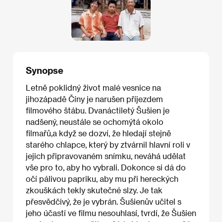
Synopse
Letně poklidný život malé vesnice na
jihozápadě Číny je narušen příjezdem
filmového štábu. Dvanáctiletý Šušien je
nadšený, neustále se ochomýtá okolo
filmařů,a když se dozví, že hledají stejně
starého chlapce, který by ztvárnil hlavní roli v
jejich připravovaném snímku, neváhá udělat
vše pro to, aby ho vybrali. Dokonce si dá do
očí pálivou papriku, aby mu při hereckých
zkouškách tekly skutečné slzy. Je tak
přesvědčivý, že je vybrán. Šušienův učitel s
jeho účastí ve filmu nesouhlasí, tvrdí, že Šušien