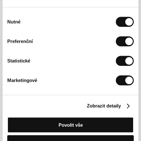
Film Group Corporation
/ Hrají
Wei Zhilin, Cheng
Taisheng, Lui Shikai, Li Wanquan
Výběr
Nutné
souhlasu
Režie
Preferenční
Statistické
Marketingové
Režisér Li Jixian (1962, Shenyang, provicie Liao Ning,
Čína) v letech 1985 – 1989 studoval umělecký
design na Filmové akademii v Pekingu. Poté režíroval
Zobrazit detaily
několik reklam. V roce 1999 napsal scénář k filmu
Lingering Face a v roce 2001 natočil v nezávislé
produkci snímek Léto Wang Šušiena.
Povolit vše