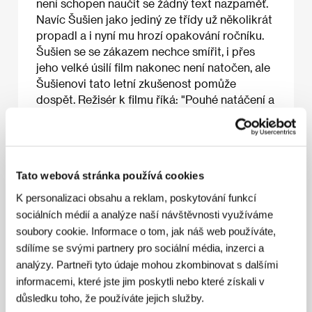
není schopen naučit se žádný text nazpaměť.
Navíc Šušien jako jediný ze třídy už několikrát
propadl a i nyní mu hrozí opakování ročníku.
Šušien se se zákazem nechce smířit, i přes
jeho velké úsilí film nakonec není natočen, ale
Šušienovi tato letní zkušenost pomůže
dospět. Režisér k filmu říká: "Pouhé natáčení a
zaznamenání reality jsou stylem našeho filmu.
Byl jsem pohnut bezprostředním chováním
dětí a učitelů v tomto zapadlém koutě Číny.
Jsou prostí, upřímní a opravdoví."
Tato webová stránka používá cookies
K personalizaci obsahu a reklam, poskytování funkcí
sociálních médií a analýze naší návštěvnosti využíváme
O filmu
soubory cookie. Informace o tom, jak náš web používáte,
sdílíme se svými partnery pro sociální média, inzerci a
90 min / Černobílý, 35 mm
analýzy. Partneři tyto údaje mohou zkombinovat s dalšími
Režie
Li Jixian
/ Scénář
Xiaojiang, Li Honghe
/
informacemi, které jste jim poskytli nebo které získali v
Kamera
Liu Jie
/ Hudba
An Wei
/ Střih
Zhou Xinxia
/
důsledku toho, že používáte jejich služby.
Producent
Huang Jun, Han Sanping
/ Výroba
China