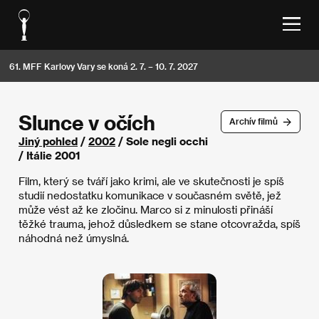
61. MFF Karlovy Vary se koná 2. 7. – 10. 7. 2027
Slunce v očích
Archív filmů
Jiný pohled
/
2002
/ Sole negli occhi
/ Itálie 2001
Film, který se tváří jako krimi, ale ve skutečnosti je spíš
studií nedostatku komunikace v současném světě, jež
může vést až ke zločinu. Marco si z minulosti přináší
těžké trauma, jehož důsledkem se stane otcovražda, spíš
náhodná než úmyslná.