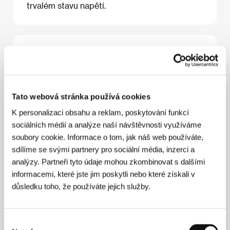
trvalém stavu napětí.
O filmu
97 min / Černobílý, 35 mm
Režie
Andrea Porporati
/ Scénář
Andrea Porporati
Tato webová stránka používá cookies
/ Kamera
Franco Lecca
/ Hudba
Andrea Guerra
/
Střih
Simona Paggi
/ Producent
Maurizio Tedesco,
K personalizaci obsahu a reklam, poskytování funkcí
Marco Risi
/ Výroba
Sorpasso Film v koprodukci/in
sociálních médií a analýze naší návštěvnosti využíváme
coproduction with Rai Cinema
/ Hrají
Fabrizio
soubory cookie. Informace o tom, jak náš web používáte,
Gifuni, Valerio Mastandrea, Gianni Cavina, Delia
Boccardo, Emanuela Macchniz, Margherita Cenni,
sdílíme se svými partnery pro sociální média, inzerci a
Maurizio Donadoni, Cinzia Mascoli, Michele
analýzy. Partneři tyto údaje mohou zkombinovat s dalšími
Zattara, Filippo Angelini, Romuald Klos
informacemi, které jste jim poskytli nebo které získali v
důsledku toho, že používáte jejich služby.
Režie
Výběr