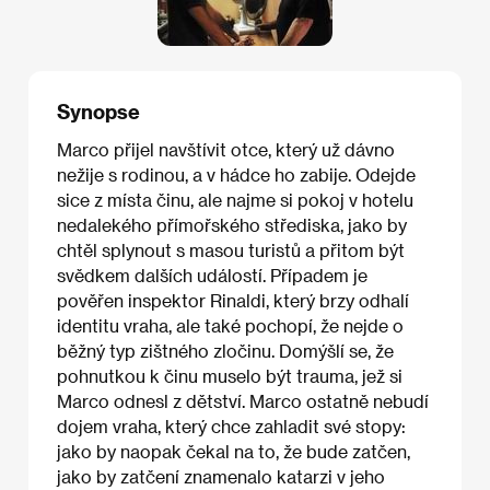
Synopse
Marco přijel navštívit otce, který už dávno
nežije s rodinou, a v hádce ho zabije. Odejde
sice z místa činu, ale najme si pokoj v hotelu
nedalekého přímořského střediska, jako by
chtěl splynout s masou turistů a přitom být
svědkem dalších událostí. Případem je
pověřen inspektor Rinaldi, který brzy odhalí
identitu vraha, ale také pochopí, že nejde o
běžný typ zištného zločinu. Domýšlí se, že
pohnutkou k činu muselo být trauma, jež si
Marco odnesl z dětství. Marco ostatně nebudí
dojem vraha, který chce zahladit své stopy:
jako by naopak čekal na to, že bude zatčen,
jako by zatčení znamenalo katarzi v jeho