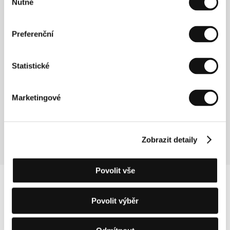
Nutné
souhlasu
Preferenční
Statistické
Andrea Porporati publikoval dva romány vydané
Mondadorim, La felicita impura (Nečisté štěstí, 1990)
a Nessun dolore (Žádná bolest, 1993). Podílel se
mimo jiné na scénářích filmů Carla Lizzaniho a
Marketingové
Gianniho Amelia. V roce 2000 debutoval krátkým
filmem Quello che posso permettermi (Co si mohu
dovolit). Slunce v očích je jeho první celovečerní film.
Zobrazit detaily
Povolit vše
Povolit výběr