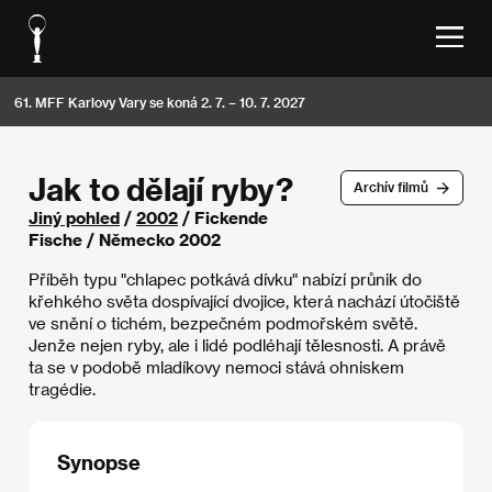
61. MFF Karlovy Vary se koná 2. 7. – 10. 7. 2027
Jak to dělají ryby?
Archív filmů
Jiný pohled
/
2002
/ Fickende
Fische / Německo 2002
Příběh typu "chlapec potkává dívku" nabízí průnik do
křehkého světa dospívající dvojice, která nachází útočiště
ve snění o tichém, bezpečném podmořském světě.
Jenže nejen ryby, ale i lidé podléhají tělesnosti. A právě
ta se v podobě mladíkovy nemoci stává ohniskem
tragédie.
Synopse