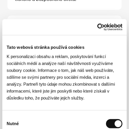
O filmu
103 min / Černobílý, 35 mm
Režie
Almut Getto
/ Scénář
Almut Getto
/ Kamera
Tato webová stránka používá cookies
Andreas Höfer
/ Hudba
Cinesong, Milena
K personalizaci obsahu a reklam, poskytování funkcí
Fessmann
/ Střih
Ingo Ehrlich
/ Producent
Herbert
Schwering
/ Výroba
Icon Film
/ Hrají
Tino Mewes,
sociálních médií a analýze naší návštěvnosti využíváme
Sophie Rogall, Annette Uhlen, Hans-Martin Stier,
soubory cookie. Informace o tom, jak náš web používáte,
Ferdinand Dux
sdílíme se svými partnery pro sociální média, inzerci a
analýzy. Partneři tyto údaje mohou zkombinovat s dalšími
informacemi, které jste jim poskytli nebo které získali v
důsledku toho, že používáte jejich služby.
Režie
Almut Christiane Gettoová (1964, Kandel, Německo)
Výběr
studovala komunikaci a politické vědy v Mnichově.
Nutné
souhlasu
Potom několik let pracovala jako televizní reportérka.