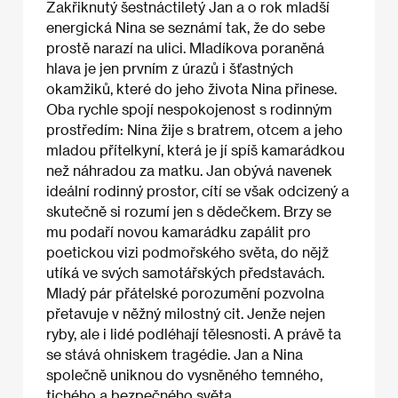
Zakřiknutý šestnáctiletý Jan a o rok mladší
energická Nina se seznámí tak, že do sebe
prostě narazí na ulici. Mladíkova poraněná
hlava je jen prvním z úrazů i šťastných
okamžiků, které do jeho života Nina přinese.
Oba rychle spojí nespokojenost s rodinným
prostředím: Nina žije s bratrem, otcem a jeho
mladou přítelkyní, která je jí spíš kamarádkou
než náhradou za matku. Jan obývá navenek
ideální rodinný prostor, cítí se však odcizený a
skutečně si rozumí jen s dědečkem. Brzy se
mu podaří novou kamarádku zapálit pro
poetickou vizi podmořského světa, do nějž
utíká ve svých samotářských představách.
Mladý pár přátelské porozumění pozvolna
přetavuje v něžný milostný cit. Jenže nejen
ryby, ale i lidé podléhají tělesnosti. A právě ta
se stává ohniskem tragédie. Jan a Nina
společně uniknou do vysněného temného,
tichého a bezpečného světa.