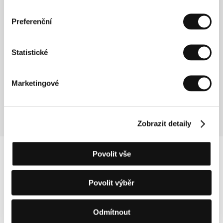
V letech 1995 až 1999 studovala audiovizuální média,
film a televizi na Kunsthochschule für Medien v
Preferenční
Kolíně. Studia ukončila krátkým filmem Spots &
Stripes (1998/99), který získal několik ocenění
včetně Zvláštní ceny poroty na festivalech v St.
Peterburgu a v italském Giffoni a Best Family Price v
Statistické
korejském Soulu. V roce 2002 debutovala jako
režisérka i scenáristka celovečerním hraným
dramatem o setkání dvojice mladých lidí Jak to dělaí
Marketingové
ryby, jež získalo cenu Filmpreis des saarländischen
Ministerpräsidenten na Max-Ophüls-Festival 2002.
Zobrazit detaily
Povolit vše
Povolit výběr
Odmítnout