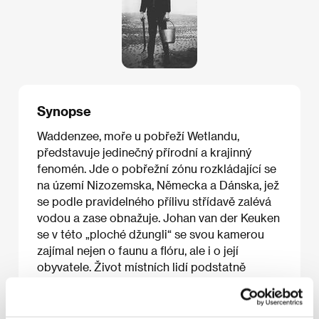
Synopse
Waddenzee, moře u pobřeží Wetlandu,
představuje jedinečný přírodní a krajinný
fenomén. Jde o pobřežní zónu rozkládající se
na území Nizozemska, Německa a Dánska, jež
se podle pravidelného přílivu střídavě zalévá
vodou a zase obnažuje. Johan van der Keuken
se v této „ploché džungli“ se svou kamerou
zajímal nejen o faunu a flóru, ale i o její
obyvatele. Život místních lidí podstatně
proměnil ekonomický, technický a průmyslový
rozvoj v této oblasti. Režisér často proměňuje
měřítko: záběry krajiny střídají snímky