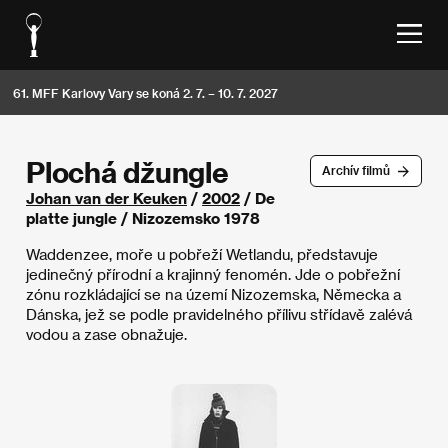
61. MFF Karlovy Vary se koná 2. 7. – 10. 7. 2027
Plochá džungle
Archív filmů
Johan van der Keuken
/
2002
/ De
platte jungle / Nizozemsko 1978
Waddenzee, moře u pobřeží Wetlandu, představuje
jedinečný přírodní a krajinný fenomén. Jde o pobřežní
zónu rozkládající se na území Nizozemska, Německa a
Dánska, jež se podle pravidelného přílivu střídavě zalévá
vodou a zase obnažuje.