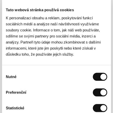
miniaturních mořských organismů. Právě u
Tato webová stránka používá cookies
nich totiž začíná koloběh vzájemně
provázaných potravních řetězců bytostí na
K personalizaci obsahu a reklam, poskytování funkcí
pomezí souše a moře, do jejichž přirozeného
sociálních médií a analýze naší návštěvnosti využíváme
životního prostředí nevratně vstoupili
soubory cookie. Informace o tom, jak náš web používáte,
ekologičtí aktivisté, rekreanti, intenzivní
sdílíme se svými partnery pro sociální média, inzerci a
technologie a tanky z výcvikového prostoru.
analýzy. Partneři tyto údaje mohou zkombinovat s dalšími
informacemi, které jste jim poskytli nebo které získali v
důsledku toho, že používáte jejich služby.
O filmu
90 min / Černobílý, 16 mm
Výběr
Nutné
souhlasu
Režie
Johan van der Keuken
/ Scénář
Johan van der
Keuken
/ Kamera
Johan van der Keuken
/ Hudba
Willem Breuker
/ Střih
Jan Dop, Johan van der
Preferenční
Keuken
/ Producent
Johan van der Keuken, Chris
Brouwer
/ Výroba
Lucid Eye Films
Statistické