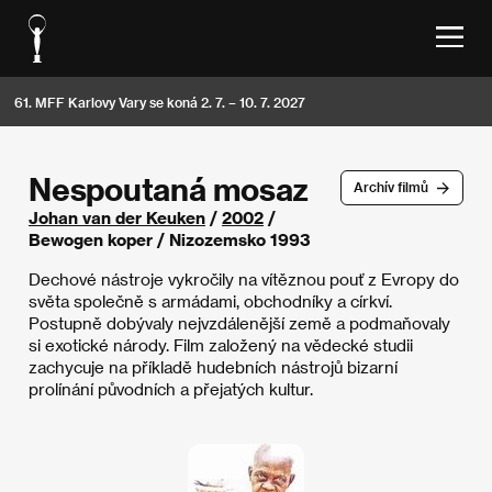
61. MFF Karlovy Vary se koná 2. 7. – 10. 7. 2027
Nespoutaná mosaz
Archív filmů
Johan van der Keuken
/
2002
/
Bewogen koper / Nizozemsko 1993
Dechové nástroje vykročily na vítěznou pouť z Evropy do
světa společně s armádami, obchodníky a církví.
Postupně dobývaly nejvzdálenější země a podmaňovaly
si exotické národy. Film založený na vědecké studii
zachycuje na příkladě hudebních nástrojů bizarní
prolínání původních a přejatých kultur.