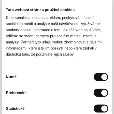
později Západ přejal jejich inspirace do své
hudby v podobě jazzu a world music. Film
Tato webová stránka používá cookies
zachycuje bizarní prolínání původních a
K personalizaci obsahu a reklam, poskytování funkcí
přejatých kultur na základě vědecké studie
sociálních médií a analýze naší návštěvnosti využíváme
antropologa Roba Boonzajera Flaese v
soubory cookie. Informace o tom, jak náš web používáte,
Nepálu, Surinamu, na polostrově Minhasa a v
sdílíme se svými partnery pro sociální média, inzerci a
Ghaně.
analýzy. Partneři tyto údaje mohou zkombinovat s dalšími
informacemi, které jste jim poskytli nebo které získali v
důsledku toho, že používáte jejich služby.
O filmu
106 min / Černobílý, 35 mm
Výběr
Nutné
souhlasu
Režie
Johan van der Keuken
/ Scénář
Johan van der
Keuken, Rob Boonzajer Flaes
/ Kamera
Johan van
der Keuken
/ Střih
Jan Dop, Johan van der Keuken
/
Preferenční
Producent
Pieter van Huystee
/ Výroba
Pieter van
Huystee Productions
Statistické