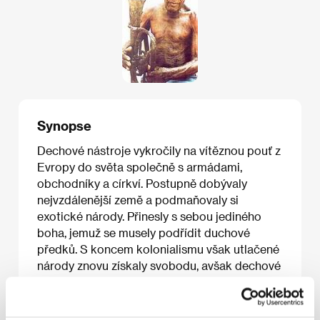
Synopse
Dechové nástroje vykročily na vítěznou pouť z
Evropy do světa společně s armádami,
obchodníky a církví. Postupně dobývaly
nejvzdálenější země a podmaňovaly si
exotické národy. Přinesly s sebou jediného
boha, jemuž se musely podřídit duchové
předků. S koncem kolonialismu však utlačené
národy znovu získaly svobodu, avšak dechové
nástroje už mezitím srostly s jejich vlastními
kulturami a začaly vyluzovat domorodé rytmy
a doprovázet místní tance. O několik generací