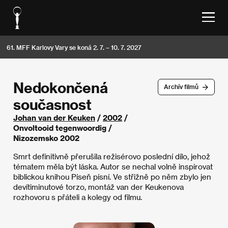
61. MFF Karlovy Vary se koná 2. 7. – 10. 7. 2027
Nedokončená
Archív filmů
současnost
Johan van der Keuken
/
2002
/
Onvoltooid tegenwoordig /
Nizozemsko 2002
Smrt definitivně přerušila režisérovo poslední dílo, jehož
tématem měla být láska. Autor se nechal volně inspirovat
biblickou knihou Píseň písní. Ve střižně po něm zbylo jen
devítiminutové torzo, montáž van der Keukenova
rozhovoru s přáteli a kolegy od filmu.