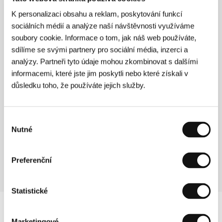
začínají skládat ve výpovědi, lze si na jeho
K personalizaci obsahu a reklam, poskytování funkcí
základě učinit představu, jakými tématy se
sociálních médií a analýze naší návštěvnosti využíváme
režisér v posledku zabýval. Johan van der
soubory cookie. Informace o tom, jak náš web používáte,
Keuken podle slov komentáře odešel za
sdílíme se svými partnery pro sociální média, inzerci a
slunečného lednového dne.
analýzy. Partneři tyto údaje mohou zkombinovat s dalšími
informacemi, které jste jim poskytli nebo které získali v
důsledku toho, že používáte jejich služby.
O filmu
9 min / Černobílý, 35 mm
Výběr
Nutné
souhlasu
Režie
Johan van der Keuken
/ Scénář
Johan van der
Keuken
/ Kamera
Johan van der Keuken
/ Výroba
Pieter van Huystee Productions
Preferenční
Statistické
Marketingové