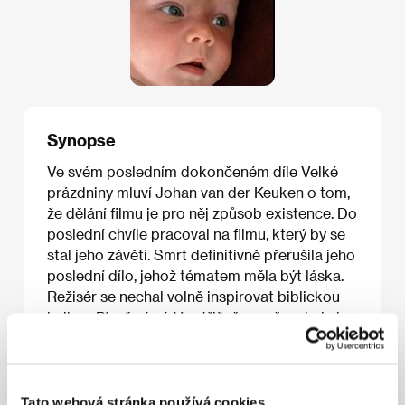
Synopse
Ve svém posledním dokončeném díle Velké
prázdniny mluví Johan van der Keuken o tom,
že dělání filmu je pro něj způsob existence. Do
poslední chvíle pracoval na filmu, který by se
stal jeho závětí. Smrt definitivně přerušila jeho
poslední dílo, jehož tématem měla být láska.
Režisér se nechal volně inspirovat biblickou
knihou Píseň písní. Ve střižně po něm zbyla jen
část, montáž van der Keukenova rozhovoru s
přáteli a kolegy od filmu. Ačkoli jde o
devítiminutové torzo sestávající ze zrychlené
montáže tváří, gest a slov, která se postupně
Tato webová stránka používá cookies