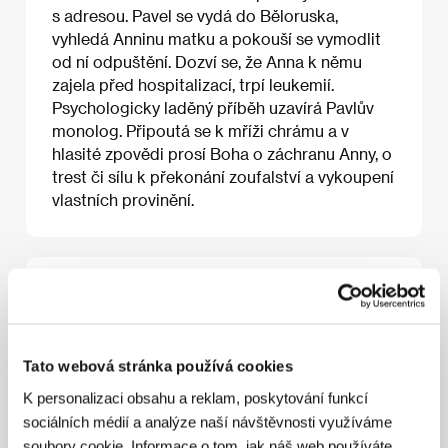
s adresou. Pavel se vydá do Běloruska,
vyhledá Anninu matku a pokouší se vymodlit
od ní odpuštění. Dozví se, že Anna k němu
zajela před hospitalizací, trpí leukemií.
Psychologicky laděný příběh uzavírá Pavlův
monolog. Připoutá se k mříži chrámu a v
hlasité zpovědi prosí Boha o záchranu Anny, o
trest či sílu k překonání zoufalství a vykoupení
vlastních provinění.
O filmu
90 min / Černobílý, 35 mm
Režie
Valery Rybarev
/ Scénář
Vladimír
Tato webová stránka používá cookies
Valuckij/Vladimir Valutsky, Valerij Rybarev/Valery
K personalizaci obsahu a reklam, poskytování funkcí
Rybarev
/ Kamera
Valerij Murgant/Valery Mulgant
/ Hudba
Roman Rjazancev/Roman Ryazantzev
/
sociálních médií a analýze naší návštěvnosti využíváme
Producent
Viktor Sergejev/Victor Sergeev
/ Výroba
soubory cookie. Informace o tom, jak náš web používáte,