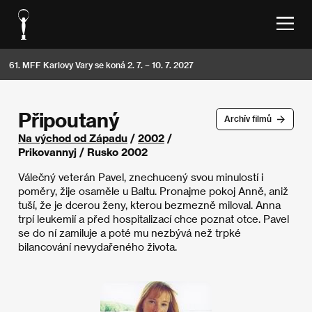
61. MFF Karlovy Vary se koná 2. 7. – 10. 7. 2027
Připoutaný
Archív filmů
Na východ od Západu
/
2002
/
Prikovannyj / Rusko 2002
Válečný veterán Pavel, znechucený svou minulostí i
poměry, žije osaměle u Baltu. Pronajme pokoj Anně, aniž
tuší, že je dcerou ženy, kterou bezmezně miloval. Anna
trpí leukemií a před hospitalizací chce poznat otce. Pavel
se do ní zamiluje a poté mu nezbývá než trpké
bilancování nevydařeného života.