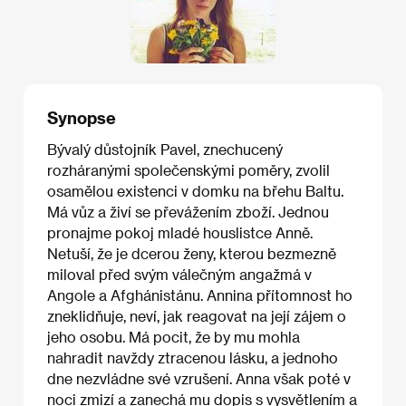
Synopse
Bývalý důstojník Pavel, znechucený
rozháranými společenskými poměry, zvolil
osamělou existenci v domku na břehu Baltu.
Má vůz a živí se převážením zboží. Jednou
pronajme pokoj mladé houslistce Anně.
Netuší, že je dcerou ženy, kterou bezmezně
miloval před svým válečným angažmá v
Angole a Afghánistánu. Annina přítomnost ho
zneklidňuje, neví, jak reagovat na její zájem o
jeho osobu. Má pocit, že by mu mohla
nahradit navždy ztracenou lásku, a jednoho
dne nezvládne své vzrušení. Anna však poté v
noci zmizí a zanechá mu dopis s vysvětlením a