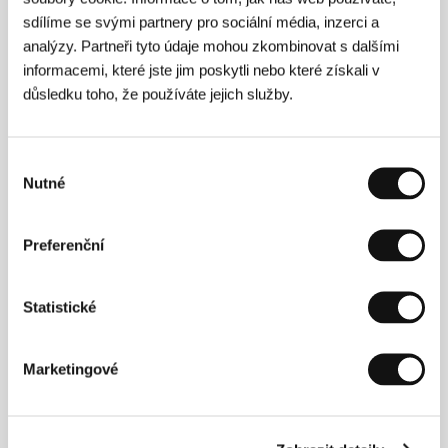
Lenfilm Studios, koprodukce/co-production
sdílíme se svými partnery pro sociální média, inzerci a
Belarus Film
/ Hrají
Vladimír Gosťuchin/Vladimir
analýzy. Partneři tyto údaje mohou zkombinovat s dalšími
Gostukhin, Alla Kluka, Taťjana Titova/Tatyana
Titova
informacemi, které jste jim poskytli nebo které získali v
důsledku toho, že používáte jejich služby.
Režie
Výběr
Nutné
souhlasu
Preferenční
Statistické
Marketingové
Valerij Rybarev (1943, Saratov) vystudoval v roce
1976 leningardský Institut divadla, hudby a filmu, obor
televizní režie. Již od roku 1959 spolupracoval s
Belarusfilmem. V letech 1973 – 1977 natočil celkem