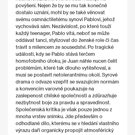
povýšení. Nejen že by se mu tak konečně
dostalo uznání, mohl by se také věnovat
svému osmnáctiletému synovi Pablovi, jehož
vychovává sám. Nezávislost, po které touží
každý teenager, Pablo vítá, neboť se může
oddávat tanci, stylizovat do ženské role či čas
trávit s milencem ze sousedství. Po tragické
události, kdy se Pablo stává terčem
homofobního útoku, je Juan náhle nucen čelit
problémům, které tak dlouho vytěsňoval, a
musí se postavit netolerantnímu okolí. Syrové
drama o odvaze vzepřít se svazujícím normám
a konvencím varovně poukazuje na
zaslepenost chilské společnosti a zdůrazňuje
nezbytnost boje za pravdu a spravedlnost.
Společenská kritika je však pouze jednou z
mnoha vrstev snímku. Jde především o
odhodlané dílo, kterému se v hledání vlastního
výrazu daří organicky propojit atmosférický