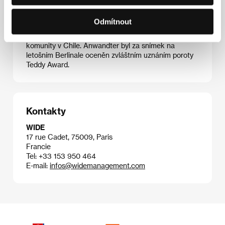
Latinské Americe, tak USA i Evropě. Impulzem k
natočení debutu
Nikdy nebudeš sám
mu byl skutečný
Odmítnout
případ umučení čtyřiadvacetiletého gaye, jenž se v
roce 2012 stal symbolem boje za práva LGBTQ
komunity v Chile. Anwandter byl za snímek na
letošním Berlinale oceněn zvláštním uznáním poroty
Teddy Award.
Kontakty
WIDE
17 rue Cadet, 75009, Paris
Francie
Tel: +33 153 950 464
E-mail:
infos@widemanagement.com