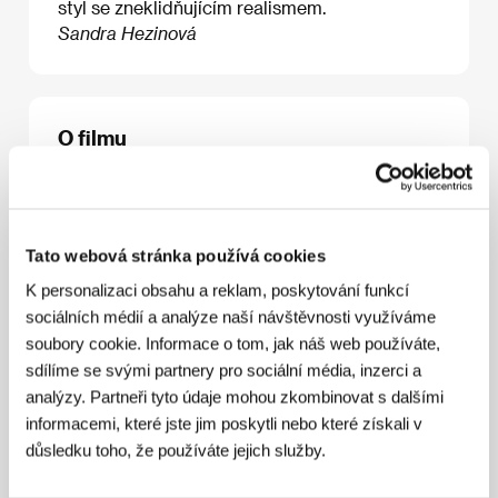
styl se zneklidňujícím realismem.
Sandra Hezinová
O filmu
81 min / Barevný, DCP
Režie
Alex Anwandter
/ Scénář
Alex Anwandter
/
Kamera
Matías Illanes
/ Hudba
Alex Anwandter
/
Tato webová stránka používá cookies
Střih
Felipe Gálvez
/ Výtvarník
Andrea Contreras
/
Producent
Isabel Orellana Guarello
/ Výroba
K personalizaci obsahu a reklam, poskytování funkcí
Araucaria Cine
/ Koprodukce
5 AM Producciones
/
sociálních médií a analýze naší návštěvnosti využíváme
Hrají
Sergio Hernández, Andrew Bargsted, Jaime
Leiva, Edgardo Bruna
/ Sales
WIDE
soubory cookie. Informace o tom, jak náš web používáte,
sdílíme se svými partnery pro sociální média, inzerci a
analýzy. Partneři tyto údaje mohou zkombinovat s dalšími
informacemi, které jste jim poskytli nebo které získali v
Režie
důsledku toho, že používáte jejich služby.