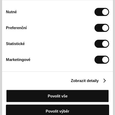
Výběr
Nutné
souhlasu
Preferenční
Statistické
Marketingové
Zobrazit detaily
Povolit vše
Alex Anwandter
(1983, Santiago, Chile) je znám
především pro svou hudební tvorbu. Za svou
dosavadní kariéru vydal čtyři alba, stal se uznávaným
Povolit výběr
režisérem hudebních videí a absolvoval turné jak po