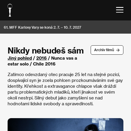
61. MFF Karlovy Vary se koná 2. 7. – 10. 7. 2027
Nikdy nebudeš sám
Archív filmů
Jiný pohled
/
2016
/ Nunca vas a
estar solo / Chile 2016
Zatímco odevzdaný otec pracuje 25 let na stejné pozici,
dospívající syn je zcela pohlcen prozkoumáváním své gay
identity. Křehkost a extravagance chlapce však dráždí
partu problematických mladíků, kteří jinakost ve svém
okolí nestrpí. Silný debut jako zamyšlení se nad
hodnotami lidské svobody a spravedlnosti.