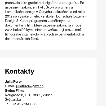
pracovala jako grafická designérka a fotografka. Po
úspěšném zakončení F+F, Školy pro umění a
komunikační design v Curychu, pokračovala od roku
2012 na vysoké umělecké škole Hochschule Luzern –
Design & Kunst programem zaměřeným na
dokumentární film, který úspěšně zakončila v roce
2015 bakalářským snímkem
Julian
. Její prozatímní
filmografie čítá několik krátkých experimentálních a
dokumentárních filmů.
Kontakty
Julia Furer
E-mail:
juliafurer@gmx.ch
Swiss Films
Neugasse 6, CH - 8005, Zürich
Švýcarsko
Tel: +41 432 114 050