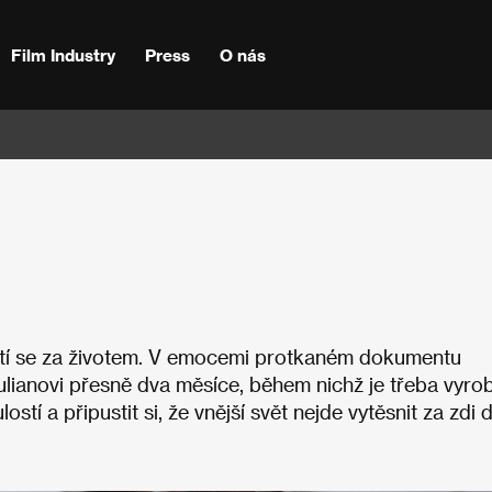
Film Industry
Press
O nás
nutí se za životem. V emocemi protkaném dokumentu
ulianovi přesně dva měsíce, během nichž je třeba vyrob
stí a připustit si, že vnější svět nejde vytěsnit za zdi d