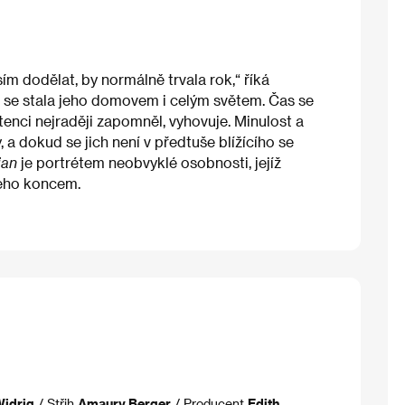
m dodělat, by normálně trvala rok,“ říká
rá se stala jeho domovem i celým světem. Čas se
stenci nejraději zapomněl, vyhovuje. Minulost a
, a dokud se jich není v předtuše blížícího se
ian
je portrétem neobvyklé osobnosti, jejíž
 jeho koncem.
Widrig
/ Střih
Amaury Berger
/ Producent
Edith