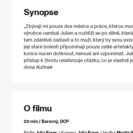
Synopse
„Zbývají mi pouze dva měsíce a práce, kterou musí
výrobce cembal Julian a rozhlíží se po dílně, kte
tam zdánlivě zastavil a to muži, který by svou exi
její staré bolesti připomínají pouze zašlé artefakty
konce nucen dotknout, nemusí ani vzpomínat.
Jul
přístup k životu relativizuje otázku, co je vlastně
Anna Kořínek
O filmu
20 min / Barevný, DCP
Režie
Julia Furer
/ Kamera
Julia Furer
/ Hudba
Moritz 