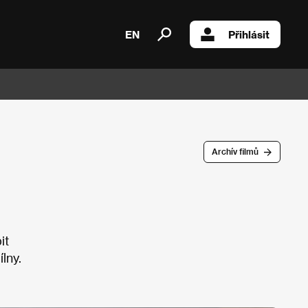
EN
Přihlásit
Archív filmů
it
ílny.