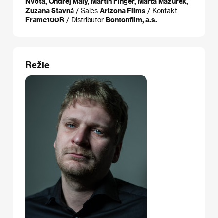
Nvota, Ondřej Malý, Martin Finger, Marta Mazurek,
Zuzana Stavná
/ Sales
Arizona Films
/ Kontakt
Frame100R
/ Distributor
Bontonfilm, a.s.
Režie