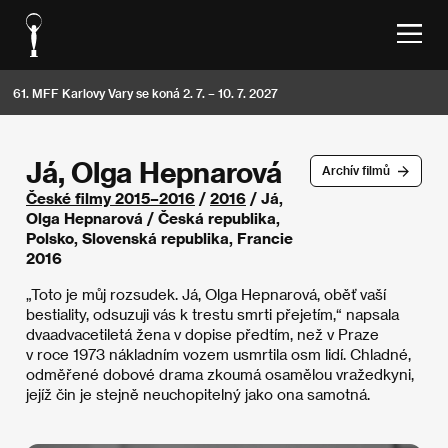
61. MFF Karlovy Vary se koná 2. 7. – 10. 7. 2027
Já, Olga Hepnarová
Archív filmů
České filmy 2015–2016
/
2016
/ Já,
Olga Hepnarová / Česká republika,
Polsko, Slovenská republika, Francie
2016
„Toto je můj rozsudek. Já, Olga Hepnarová, oběť vaší
bestiality, odsuzuji vás k trestu smrti přejetím,“ napsala
dvaadvacetiletá žena v dopise předtím, než v Praze
v roce 1973 nákladním vozem usmrtila osm lidí. Chladné,
odměřené dobové drama zkoumá osamělou vražedkyni,
jejíž čin je stejně neuchopitelný jako ona samotná.