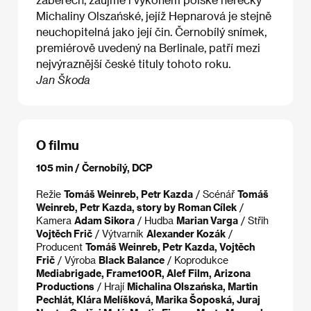
Michaliny Olszańské, jejíž Hepnarová je stejně
neuchopitelná jako její čin. Černobílý snímek,
premiérově uvedený na Berlinale, patří mezi
nejvýraznější české tituly tohoto roku.
Jan Škoda
O filmu
105 min / Černobílý, DCP
Režie
Tomáš Weinreb, Petr Kazda
/ Scénář
Tomáš
Weinreb, Petr Kazda, story by Roman Cílek
/
Kamera
Adam Sikora
/ Hudba
Marian Varga
/ Střih
Vojtěch Frič
/ Výtvarník
Alexander Kozák
/
Producent
Tomáš Weinreb, Petr Kazda, Vojtěch
Frič
/ Výroba
Black Balance
/ Koprodukce
Mediabrigade, Frame100R, Alef Film, Arizona
Productions
/ Hrají
Michalina Olszańska, Martin
Pechlát, Klára Melíšková, Marika Šoposká, Juraj