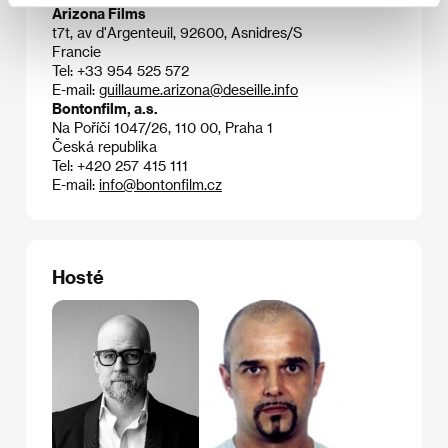
Arizona Films
t7t, av d'Argenteuil, 92600, Asnidres/S
Francie
Tel: +33 954 525 572
E-mail:
guillaume.arizona@deseille.info
Bontonfilm, a.s.
Na Poříčí 1047/26, 110 00, Praha 1
Česká republika
Tel: +420 257 415 111
E-mail:
info@bontonfilm.cz
Hosté