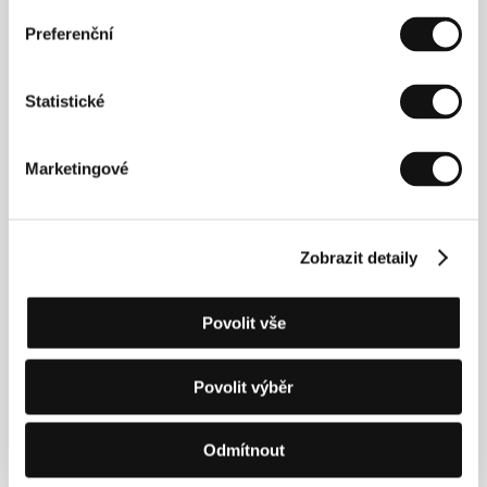
vystudoval Vyšší odbornou školu filmovou v Písku,
Preferenční
absolvoval i pražskou FAMU, obor dokumentární
tvorba. Natočil několik krátkometrážních filmů včetně
studentského snímku
Všechno je sračka
(2009) o
příteli Olgy Hepnarové Miroslavu Davidovi. Snímek
Já,
Statistické
Olga Hepnarová
je jeho celovečerní debut.
Petr
Kazda
(1978, Praha) vystudoval Vyšší odbornou
školu filmovou v Písku, absolvoval i pražskou FAMU,
Marketingové
obor scenáristika a dramaturgie. Napsal několik
krátkometrážních snímků, jako spoluscenárista a
asistent režie se podílel na celovečerním filmu
Tady
hlídám já
(2012; r. Juraj Šajmovič). Snímek
Já, Olga
Zobrazit detaily
Hepnarová
je jeho celovečerní režijní debut.
Povolit vše
Kontakty
Povolit výběr
Frame100R
Vlkova 17, 13000, Praha 3
Česká republika
Odmítnout
Tel: +420 230 234 313
E-mail:
info@frame100r.com