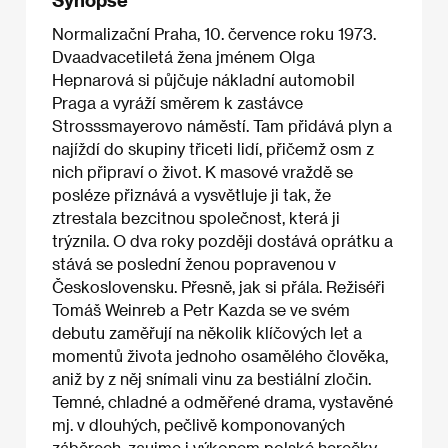
Normalizační Praha, 10. července roku 1973.
Dvaadvacetiletá žena jménem Olga
Hepnarová si půjčuje nákladní automobil
Praga a vyráží směrem k zastávce
Strosssmayerovo náměstí. Tam přidává plyn a
najíždí do skupiny třiceti lidí, přičemž osm z
nich připraví o život. K masové vraždě se
posléze přiznává a vysvětluje ji tak, že
ztrestala bezcitnou společnost, která ji
trýznila. O dva roky později dostává oprátku a
stává se poslední ženou popravenou v
Československu. Přesně, jak si přála. Režiséři
Tomáš Weinreb a Petr Kazda se ve svém
debutu zaměřují na několik klíčových let a
momentů života jednoho osamělého člověka,
aniž by z něj snímali vinu za bestiální zločin.
Temné, chladné a odměřené drama, vystavěné
mj. v dlouhých, pečlivě komponovaných
záběrech, zaujme i výkonem polské herečky