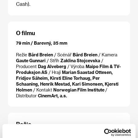
Cash).
O filmu
79 min / Barevný, 35 mm
Režie
Bård Breien
/ Scénář
Bård Breien
/ Kamera
Gaute Gunnari
/ Střih
Zaklina Stojcevska
/
Producent
Dag Alveberg
/ Výroba
Maipo Film & TV-
Produksjon AS
/ Hrají
Marian Saastad Ottesen,
Fridjov Såheim, Kirsti Eline Torhaug, Per
Schaaning, Henrik Mestad, Kari Simonsen, Kjersti
Holmen
/ Kontakt
Norwegian Film Institute
/
Distributor
CinemArt, a.s.
Režie