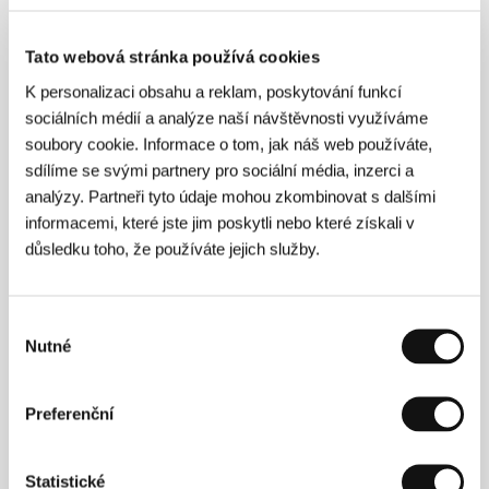
Tato webová stránka používá cookies
K personalizaci obsahu a reklam, poskytování funkcí
sociálních médií a analýze naší návštěvnosti využíváme
soubory cookie. Informace o tom, jak náš web používáte,
sdílíme se svými partnery pro sociální média, inzerci a
analýzy. Partneři tyto údaje mohou zkombinovat s dalšími
informacemi, které jste jim poskytli nebo které získali v
důsledku toho, že používáte jejich služby.
Výběr
Nutné
souhlasu
Preferenční
Bård Breien
(1971, Norsko) studoval filozofii a
literaturu na univerzitě v Oslu a tři roky film v Kodani.
Psal scénáře pro naučné a krátkometrážní filmy,
Statistické
mimo jiné
Que sera, sera
(2002). Jeho krátký snímek