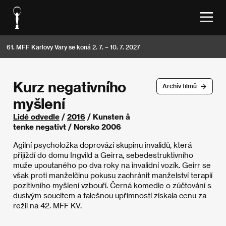
61. MFF Karlovy Vary se koná 2. 7. – 10. 7. 2027
Kurz negativního
Archív filmů
myšlení
Lidé odvedle
/
2016
/ Kunsten å
tenke negativt / Norsko 2006
Agilní psycholožka doprovází skupinu invalidů, která
přijíždí do domu Ingvild a Geirra, sebedestruktivního
muže upoutaného po dva roky na invalidní vozík. Geirr se
však proti manželčinu pokusu zachránit manželství terapií
pozitivního myšlení vzbouří. Černá komedie o zúčtování s
dusivým soucitem a falešnou upřímností získala cenu za
režii na 42. MFF KV.