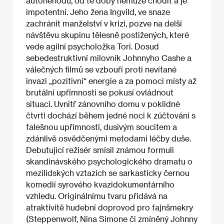
autonehodu, od té doby nemůže chodit a je
impotentní. Jeho žena Ingvild, ve snaze
zachránit manželství v krizi, pozve na delší
návštěvu skupinu tělesně postižených, které
vede agilní psycholožka Tori. Dosud
sebedestruktivní milovník Johnnyho Cashe a
válečných filmů se vzbouří proti nevítané
invazi „pozitivní“ energie a za pomoci místy až
brutální upřímnosti se pokusí ovládnout
situaci. Uvnitř zánovního domu v poklidné
čtvrti dochází během jedné noci k zúčtování s
falešnou upřímností, dusivým soucitem a
zdánlivě osvědčenými metodami léčby duše.
Debutující režisér smísil známou formuli
skandinávského psychologického dramatu o
mezilidských vztazích se sarkasticky černou
komedií syrového kvazidokumentárního
vzhledu. Originálnímu tvaru přidává na
atraktivitě hudební doprovod pro fajnšmekry
(Steppenwolf, Nina Simone či zmíněný Johnny