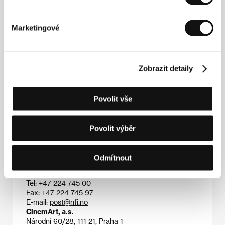
Franks prolaps
(
Frankův prolaps
) byl v roce 2003
nominován na norskou výroční cenu Amanda,
zatímco jeho celovečerní debut, černá komedie o
Marketingové
setkání několika postižených lidí a jejich partnerů
Kurz negativního myšlení
(2006), získal Cenu za režii
na MFF v Karlových Varech 2007 a Českého lva za
nejlepší zahraniční film. V norsko-česko-dánské
Zobrazit detaily
koprodukci natočil kriminální černou komedii
Detektiv Down
(2013), jejímž hrdinou je mladík
postižený Downovým syndromem.
Povolit vše
Povolit výběr
Kontakty
Norwegian Film Institute
Odmítnout
Box 482 Sentrum, 0105, Oslo
Norsko
Tel: +47 224 745 00
Fax: +47 224 745 97
E-mail:
post@nfi.no
CinemArt, a.s.
Národní 60/28, 111 21, Praha 1