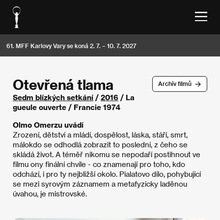
61. MFF Karlovy Vary se koná 2. 7. – 10. 7. 2027
Otevřená tlama
Archív filmů
Sedm blízkých setkání
/
2016
/ La
gueule ouverte / Francie 1974
Olmo Omerzu uvádí
Zrození, dětství a mládí, dospělost, láska, stáří, smrt,
málokdo se odhodlá zobrazit to poslední, z čeho se
skládá život. A téměř nikomu se nepodaří postihnout ve
filmu ony finální chvíle - co znamenají pro toho, kdo
odchází, i pro ty nejbližší okolo. Pialatovo dílo, pohybující
se mezi syrovým záznamem a metafyzicky laděnou
úvahou, je mistrovské.