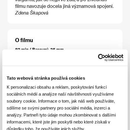
filmu navozuje docela jiná významová spojení.
Zdena Škapová
O filmu
82 min / Barevný, 35 mm
Režie
Maurice Pialat
/ Scénář
Maurice Pialat
/
Kamera
Néstor Almendros
/ Střih
Bernard Dubois,
Arlette Langmann
/ Výtvarník
Michel de Broin
/
Producent
André Génovès, Micheline Pialat
/
Tato webová stránka používá cookies
Koprodukce
Lido Films, Les Films de la Boétie
/
K personalizaci obsahu a reklam, poskytování funkcí
Hrají
Nathalie Baye, Hubert Deschamps, Philippe
Léotard, Monique Mélinand
/ Sales
Gaumont
sociálních médií a analýze naší návštěvnosti využíváme
soubory cookie. Informace o tom, jak náš web používáte,
sdílíme se svými partnery pro sociální média, inzerci a
analýzy. Partneři tyto údaje mohou zkombinovat s dalšími
Režie
informacemi, které jste jim poskytli nebo které získali v
důsledku toho, že používáte jejich služby.