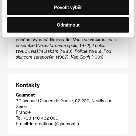
tvorbu staly charakteristickými. Jako by vyšel ze
Povolit výběr
stylu o generaci staršího Roberta Bressona, s nímž
ho pojil silný zájem o malířství, jeho filmy se vyznačují
strohostí výrazu, důrazem na významuplný detail,
Odmítnout
statičností kamery, nápadnou délkou záběrů a
zejména distancí od postav i jejich dramatických
příběhů. Vybraná filmografie:
Nous ne vieillirons pas
ensemble
(
Nezestárneme spolu
, 1972),
Loulou
(1980),
Našim láskám
(1983),
Policie
(1985),
Pod
sluncem satanovým
(1987),
Van Gogh
(1991).
Kontakty
Gaumont
30 avenue Charles de Gaulle, 92 200, Neuilly sur
Seine
Francie
Tel: +33 146 432 060
E-mail:
international@gaumont.fr