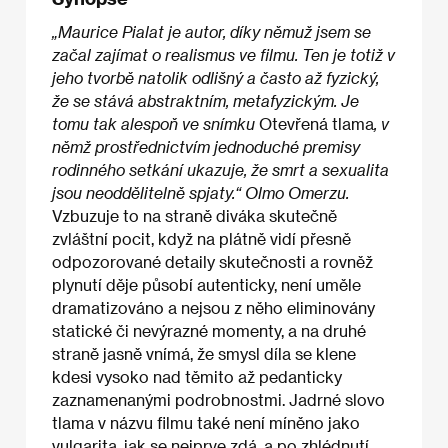
„Maurice Pialat je autor, díky němuž jsem se
začal zajímat o realismus ve filmu. Ten je totiž v
jeho tvorbě natolik odlišný a často až fyzický,
že se stává abstraktním, metafyzickým. Je
tomu tak alespoň ve snímku
Otevřená tlama
, v
němž prostřednictvím jednoduché premisy
rodinného setkání ukazuje, že smrt a sexualita
jsou neoddělitelně spjaty.“ Olmo Omerzu.
Vzbuzuje to na straně diváka skutečně
zvláštní pocit, když na plátně vidí přesně
odpozorované detaily skutečnosti a rovněž
plynutí děje působí autenticky, není uměle
dramatizováno a nejsou z něho eliminovány
statické či nevýrazné momenty, a na druhé
straně jasně vnímá, že smysl díla se klene
kdesi vysoko nad těmito až pedanticky
zaznamenanými podrobnostmi. Jadrné slovo
tlama v názvu filmu také není míněno jako
vulgarita, jak se nejprve zdá, a po zhlédnutí