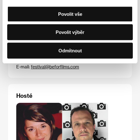
dokončovaným snímkem
Copenhague A Love Story.
Povolit vše
Kontakty
Povolit výběr
Be For Films
23 Rue Fourcroy, 75017, Paris
Odmítnout
Francie
Tel: +32 279 338 93
E-mail:
festival@beforfilms.com
Hosté