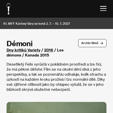
61. MFF Karlovy Vary se koná 2. 7. – 10. 7. 2027
Démoni
Archív filmů
Dny kritiků Variety
/
2016
/ Les
démons / Kanada 2015
Desetiletý Felix vyrůstá v poklidném prostředí a lze říci,
že má pěkné dětství. Film se na okolní dění dívá z jeho
perspektivy, a tak se poznenáhlu odhaluje, kolik strachu a
úzkostí na každém kroku prožívá i tzv. normální dítě. Díky
své zjitřené citlivosti jako by chlapec vytušil, že se v jeho
blízkosti skrývá skutečné nebezpečí.