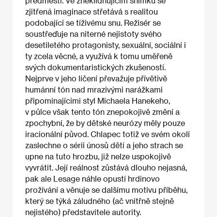
předměstí. Ve zneklidňujícím snímku se
zjitřená imaginace střetává s realitou
podobající se tíživému snu. Režisér se
soustřeďuje na niterné nejistoty svého
desetiletého protagonisty, sexuální, sociální i
ty zcela věcné, a využívá k tomu uměřeně
svých dokumentaristických zkušeností.
Nejprve v jeho líčení převažuje přívětivě
humánní tón nad mrazivými narážkami
připomínajícími styl Michaela Hanekeho,
v půlce však tento tón znepokojivě změní a
zpochybní, že by dětské neurózy měly pouze
iracionální původ. Chlapec totiž ve svém okolí
zaslechne o sérii únosů dětí a jeho strach se
upne na tuto hrozbu, již nelze uspokojivě
vyvrátit. Její reálnost zůstává dlouho nejasná,
pak ale Lesage náhle opustí hrdinovo
prožívání a věnuje se dalšímu motivu příběhu,
který se týká záludného (ač vnitřně stejně
nejistého) představitele autority.