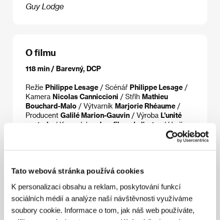
Guy Lodge
O filmu
118 min / Barevný, DCP
Režie
Philippe Lesage
/ Scénář
Philippe Lesage
/
Kamera
Nicolas Canniccioni
/ Střih
Mathieu
Bouchard-Malo
/ Výtvarník
Marjorie Rhéaume
/
Producent
Galilé Marion-Gauvin
/ Výroba
L'unité
centrale
/ Koprodukce
Les films de l’autre
/ Hrají
Edouard Tremblay-Grenier, Pier-Luc Funk, Yannick
Gobeil-Dugas, Vassili Schneider
/ Sales
Be For
Films
Tato webová stránka používá cookies
K personalizaci obsahu a reklam, poskytování funkcí
Režie
sociálních médií a analýze naší návštěvnosti využíváme
soubory cookie. Informace o tom, jak náš web používáte,