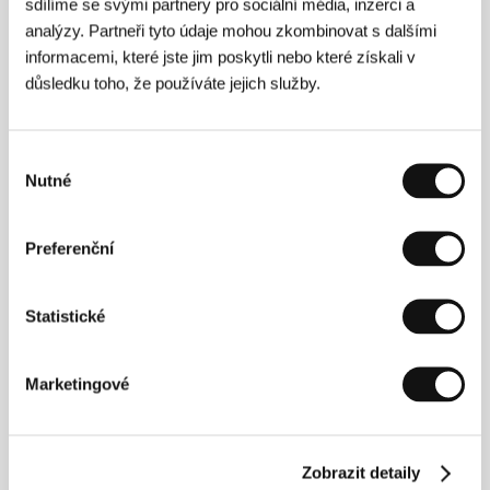
sdílíme se svými partnery pro sociální média, inzerci a
analýzy. Partneři tyto údaje mohou zkombinovat s dalšími
informacemi, které jste jim poskytli nebo které získali v
důsledku toho, že používáte jejich služby.
Výběr
Nutné
souhlasu
Philippe Lesage
(1973, Saint Agip, Quebec),
absolvent McGill University v Montrealu a dánské
European Film College, kde později učil, je výrazným
Preferenční
kanadským dokumentaristou. Natočil čtyři
celovečerní dokumenty, za něž získal mnoho
domácích i zahraničních ocenění, včetně Jutra
Statistické
Award pro nejlepší quebecký dokument roku za titul
Ce cœur qui bat
(2010). Debutoval snímkem
Pourrons-nous vivre ensemble?
(2006), dále
následovaly tituly
Comment savoir si les petits
Marketingové
poissons sont heureux?
(2009), a
Laylou
(2012).
K hranému filmu se obrátil v psychologickém
dramatu
Démoni
, uvedeném v soutěži na MFF v San
Sebastiánu a ověnčeném mj. cenami z festivalů
Zobrazit detaily
v Torontu, San Franciscu a Budapešti, a právě