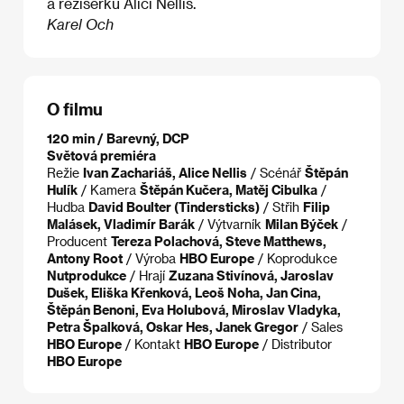
a režisérku Alici Nellis.
Karel Och
O filmu
120 min / Barevný, DCP
Světová premiéra
Režie
Ivan Zachariáš, Alice Nellis
/ Scénář
Štěpán
Hulík
/ Kamera
Štěpán Kučera, Matěj Cibulka
/
Hudba
David Boulter (Tindersticks)
/ Střih
Filip
Malásek, Vladimír Barák
/ Výtvarník
Milan Býček
/
Producent
Tereza Polachová, Steve Matthews,
Antony Root
/ Výroba
HBO Europe
/ Koprodukce
Nutprodukce
/ Hrají
Zuzana Stivínová, Jaroslav
Dušek, Eliška Křenková, Leoš Noha, Jan Cina,
Štěpán Benoni, Eva Holubová, Miroslav Vladyka,
Petra Špalková, Oskar Hes, Janek Gregor
/ Sales
HBO Europe
/ Kontakt
HBO Europe
/ Distributor
HBO Europe