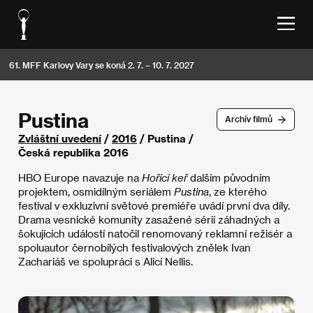
61. MFF Karlovy Vary se koná 2. 7. – 10. 7. 2027
Pustina
Archív filmů
Zvláštní uvedení
/
2016
/ Pustina /
Česká republika 2016
HBO Europe navazuje na
Hořící keř
dalším původním
projektem, osmidílným seriálem
Pustina
, ze kterého
festival v exkluzivní světové premiéře uvádí první dva díly.
Drama vesnické komunity zasažené sérií záhadných a
šokujících událostí natočil renomovaný reklamní režisér a
spoluautor černobílých festivalových znělek Ivan
Zachariáš ve spolupráci s Alicí Nellis.