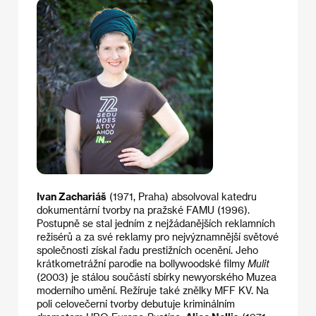
Ivan Zachariáš
(1971, Praha) absolvoval katedru
dokumentární tvorby na pražské FAMU (1996).
Postupně se stal jedním z nejžádanějších reklamních
režisérů a za své reklamy pro nejvýznamnější světové
společnosti získal řadu prestižních ocenění. Jeho
krátkometrážní parodie na bollywoodské filmy
Mulit
(2003) je stálou součástí sbírky newyorského Muzea
moderního umění. Režíruje také znělky MFF KV. Na
poli celovečerní tvorby debutuje kriminálním