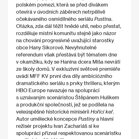
polském pomezí, která se před divákem
otevírá v úvodních záběrech netrpělivě
očekávaného osmidílného seriálu
Pustina
.
Otázka, zda dál těžit hnědé uhlí, nebo přestat,
rozděluje místní komunitu stejně jako názor
na chování progresivně uvažující starostky
obce Hany Sikorové. Nevyhnutelné
referendum však přestává být tématem dne
v okamžiku, kdy se Hanina dcera Míša nevrátí
ze školy domů. V exkluzivní světové premiéře
uvádí MFF KV první dva díly ambiciózního
dramatického seriálu s prvky thrilleru, kterým
HBO Europe navazuje na spolupráci
s uznávaným scenáristou Štěpánem Hulíkem
a produkční společností, jež se podílela na
veleúspěšné historické minisérii
Hořící keř
.
Autor umělecké koncepce
Pustiny
a hlavní
režisér projektu Ivan Zachariáš si ke
spolupráci přizval respektovanou scenáristku