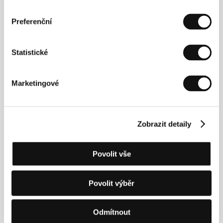
Preferenční
Statistické
Marketingové
Tereza Polachová
Eliška Křenková
Producer
Actress
Zobrazit detaily
Povolit vše
Povolit výběr
Odmítnout
Pavla Janoušková
Leoš Noha