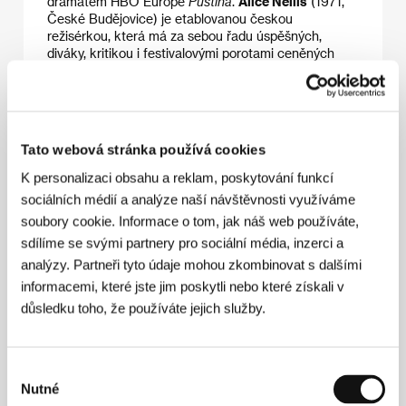
dramatem HBO Europe
Pustina
.
Alice Nellis
(1971,
České Budějovice) je etablovanou českou
režisérkou, která má za sebou řadu úspěšných,
diváky, kritikou i festivalovými porotami ceněných
filmů (
Ene bene
,
Výlet
,
Tajnosti
nebo
Sedmero
krkavců
). Vystudovala anglistiku a amerikanistiku na
FF UK a následně scenáristiku na FAMU. Je také
úspěšnou divadelní režisérkou.
Tato webová stránka používá cookies
K personalizaci obsahu a reklam, poskytování funkcí
sociálních médií a analýze naší návštěvnosti využíváme
Kontakty
soubory cookie. Informace o tom, jak náš web používáte,
HBO Europe
sdílíme se svými partnery pro sociální média, inzerci a
Jankovcova 1037/47a, 170 00, Praha 7
analýzy. Partneři tyto údaje mohou zkombinovat s dalšími
Česká republika
informacemi, které jste jim poskytli nebo které získali v
důsledku toho, že používáte jejich služby.
Hosté
Výběr
Nutné
souhlasu