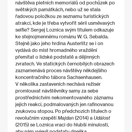
návštěva pietních memoriálů od pochůzek po
světských památkách, nebo už se stala
řadovou položkou ze seznamu turistických
atrakcí, kde je třeba vytvořit sérii usměvavých
selfie? Sergej Loznica svým titulem odkazuje
ke stejnojmennému románu W. G. Sebalda.
Stejně jako jeho hrdina Austerlitz se i on
vydává do míst hromadného vraždění
přemítat o lidské podstatě a dějinných
zvratech. Ve statických černobílých obrazech
zaznamenává proces návštěvy někdejšího
koncentračního tábora Sachsenhausen.
V několika zastaveních nechává režisér
promlouvat návštěvníky samy za sebe
prostřednictvím nekomentovaného záznamu
jejich reakcí, podmalovaných jen rafinovanou
zvukovou stopou. Po předchozích titulech o
revolučním vzepětí
Majdan
(2014) a
Událost
(2015) se Loznica vrací do hlubší minulosti,
aby nám vyjevil podstatu dneška.