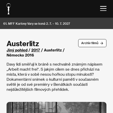
61. MFF Karlovy Vary se koná 2. 7. – 10. 7. 2027
Austerlitz
Archív filmů
Jiný pohled
/
2017
/ Austerlitz /
Německo 2016
Davy lidí směřují k bráně s nechvalně známým nápisem
„Arbeit macht frei“. S jakým cílem se dnes přichází na
místa, která v sobě nesou hořkou stopu minulosti?
Dokumentární snímek o kulturní paměti v současném
světě je od své premiéry v Benátkách součástí
nejdůležitějších filmových přehlídek.