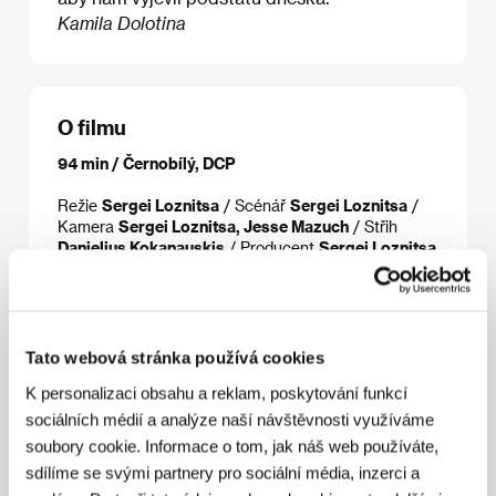
Kamila Dolotina
O filmu
94 min / Černobílý, DCP
Režie
Sergei Loznitsa
/ Scénář
Sergei Loznitsa
/
Kamera
Sergei Loznitsa, Jesse Mazuch
/ Střih
Danielius Kokanauskis
/ Producent
Sergei Loznitsa
/ Výroba
Imperativ Film
/ Kontakt
Imperativ Film
Tato webová stránka používá cookies
Režie
K personalizaci obsahu a reklam, poskytování funkcí
sociálních médií a analýze naší návštěvnosti využíváme
soubory cookie. Informace o tom, jak náš web používáte,
sdílíme se svými partnery pro sociální média, inzerci a