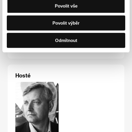
Povolit vše
Kontakty
Povolit výběr
Imperativ Film
Kaiserstraße 11, 12209, Berlin
Odmítnout
Německo
E-mail:
info@loznitsa.com
Hosté