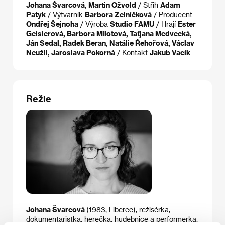
Johana Švarcová, Martin Ožvold
/ Střih
Adam
Patyk
/ Výtvarník
Barbora Zelníčková
/ Producent
Ondřej Šejnoha
/ Výroba
Studio FAMU
/ Hrají
Ester
Geislerová, Barbora Milotová, Taťjana Medvecká,
Ján Sedal, Radek Beran, Natálie Řehořová, Václav
Neužil, Jaroslava Pokorná
/ Kontakt
Jakub Vacík
Režie
Johana Švarcová
(1983, Liberec), režisérka,
dokumentaristka, herečka, hudebnice a performerka,