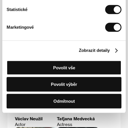
Statistické
Marketingové
Johana Ožvold
Ester Geislerová
Zobrazit detaily
Film Director
Actress
Povolit vše
Povolit výběr
Odmítnout
Václav Neužil
Taťjana Medvecká
Actor
Actress