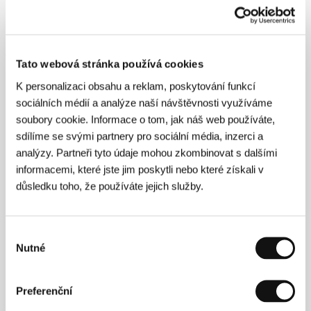
absolvovala katedru režie na FAMU. V roce 2013
natočila film
Ahoj, mám se dobře
, za který získala
cenu na Fresh Film Festu či na MF filmových škol ve
francouzském Poitiers. Úspěch měly i její filmy
Cizí
příbuzní
(2015) a
Proces
(2015).
Černý dort
získal v
Tato webová stránka používá cookies
rámci Famufestu 2016 cenu za nejlepší film a cenu
za režii. Připravuje celovečerní dokument
The Sound
K personalizaci obsahu a reklam, poskytování funkcí
Is Innocent
.
sociálních médií a analýze naší návštěvnosti využíváme
soubory cookie. Informace o tom, jak náš web používáte,
sdílíme se svými partnery pro sociální média, inzerci a
analýzy. Partneři tyto údaje mohou zkombinovat s dalšími
Kontakty
informacemi, které jste jim poskytli nebo které získali v
Jakub Vacík
důsledku toho, že používáte jejich služby.
E-mail:
jakub.vacik@seznam.cz
Výběr
Nutné
souhlasu
Hosté
Preferenční