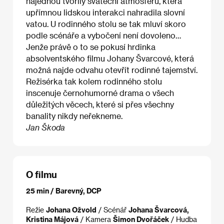
najednou tvořily sváteční atmosféru, která
upřímnou lidskou interakci nahradila slovní
vatou. U rodinného stolu se tak mluví skoro
podle scénáře a vybočení není dovoleno…
Jenže právě o to se pokusí hrdinka
absolventského filmu Johany Švarcové, která
možná najde odvahu otevřít rodinné tajemství.
Režisérka tak kolem rodinného stolu
inscenuje černohumorné drama o všech
důležitých věcech, které si přes všechny
banality nikdy neřekneme.
Jan Škoda
O filmu
25 min / Barevný, DCP
Režie
Johana Ožvold
/ Scénář
Johana Švarcová,
Kristina Májová
/ Kamera
Šimon Dvořáček
/ Hudba