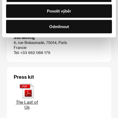
hlavní cenu za nejlepší debut.
Povolit výběr
Odmítnout
Kontakty
Still Moving
6, rue Boissonade, 75014, Paris
Francie
Tel: +33 662 088 179
Press kit
The Last of
Us