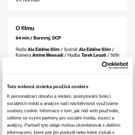
O filmu
94 min / Barevný, DCP
Režie
Ala Eddine Slim
/ Scénář
Ala Eddine Slim
/
Kamera
Amine Messadi
/ Hudba
Tarek Louati
/ Střih
Ala Eddine Slim
/ Výtvarník
Malek Gnaoui
/
Producent
Mohamed Ismail Louati, Kamel Laaridhi,
Chawki Knis, Ala Eddine Slim
/ Výroba
Exit
Productions, Inside Productions, Madbox Studios
/ Koprodukce
SVP
/ Hrají
Jawhar Soudani, Fathi
Tato webová stránka používá cookies
Akkari, Jihed Fourti
/ Sales
Still Moving
K personalizaci obsahu a reklam, poskytování funkcí
sociálních médií a analýze naší návštěvnosti využíváme
soubory cookie. Informace o tom, jak náš web používáte,
Režie
sdílíme se svými partnery pro sociální média, inzerci a
analýzy. Partneři tyto údaje mohou zkombinovat s dalšími
informacemi, které jste jim poskytli nebo které získali v