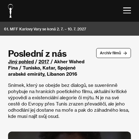
61. MFF Karlovy Vary se koná 2. 7. – 10. 7. 2027
Poslední z nás
Archív filmů
Jiný pohled
/
2017
/ Akher Wahed
Fina / Tunisko, Katar, Spojené
arabské emiráty, Libanon 2016
Snímek, který se obejde bez dialogů, se suverénně
pohybuje na hranicích poetického filmu, aktuální kritické
výpovědi a existenciální alegorie či mýtu. N je na své
cestě do Evropy přes Tunis zrazen převaděči, ale jeho
odhodlání jej dostane na moře a pak do záhadného lesa,
kde musí najít svůj osud.