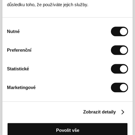
důsledku toho, že používáte jejich služby.
Výběr
Nutné
souhlasu
Ala Eddine Slim
(1982, Súsa, Tunisko) se věnuje jak
Preferenční
dokumentu, tak hranému filmu a videoartu.
Průlomovým v jeho tvorbě byl
Babylon
(2012,
spolurežie: Ismaël Chebbi, Youssef Chebbi). V díle na
Statistické
hranici dokumentu a fikce tvůrci zachytili organismus
milionového uprchlického tábora, jeho vznik a zánik,
a jejich práce se dočkala množství festivalových
Marketingové
uvedení i ocenění (FID Marseilles, DocLisboa ad.). Na
revoluční kvas prosince 2010 Slim reagoval
vytvořením fikční videosérie
Journal d’un homme
important
a
Journal d’une femme importante
. Už jeho
krátké filmy z období před rokem 2010 si získaly
Zobrazit detaily
pozornost kritiků.
Poslední z nás
přirozeně navazuje
na autorovu předchozí tvorbu a ukazuje, že patří mezi
přední mladé tuniské režiséry. Premiéra na
Povolit vše
benátském festivalu v roce 2016 vynesla snímku