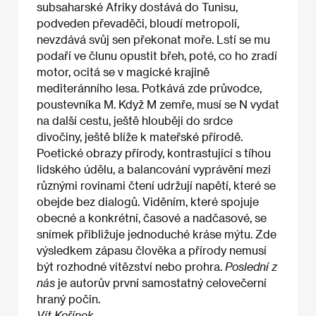
subsaharské Afriky dostává do Tunisu,
podveden převaděči, bloudí metropolí,
nevzdává svůj sen překonat moře. Lstí se mu
podaří ve člunu opustit břeh, poté, co ho zradí
motor, ocitá se v magické krajině
mediteránního lesa. Potkává zde průvodce,
poustevníka M. Když M zemře, musí se N vydat
na další cestu, ještě hlouběji do srdce
divočiny, ještě blíže k mateřské přírodě.
Poetické obrazy přírody, kontrastující s tíhou
lidského údělu, a balancování vyprávění mezi
různými rovinami čtení udržují napětí, které se
obejde bez dialogů. Viděním, které spojuje
obecné a konkrétní, časové a nadčasové, se
snímek přibližuje jednoduché kráse mýtu. Zde
výsledkem zápasu člověka a přírody nemusí
být rozhodné vítězství nebo prohra.
Poslední z
nás
je autorův první samostatný celovečerní
hraný počin.
Vít Kořínek