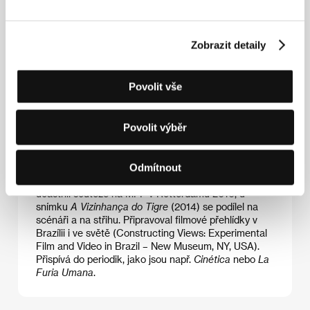
Zobrazit detaily
Affonso Uchôa
(1984, Contagem, Brazílie) je režisér,
scenárista a festivalový dramaturg. Pozornost si
získal už svým debutem
Mulher à tarde
(2010). Jeho
Povolit vše
druhý snímek
A Vizinhança do Tigre
(2014) zvítězil na
Mostra de Tiradentes a dalších brazilských
festivalech a dosáhl i mezinárodního ohlasu. Od roku
Povolit výběr
2009 se Uchôa podílí na výběru snímků pro festivaly,
jako jsou např. Mezinárodní festival krátkých filmů v
Belo Horizonte nebo Forum.doc.
João Dumans
(Belo
Horizonte, Brazílie) je scenárista, režisér a kritik. Jeho
Odmítnout
scenáristický debut
A Cidade onde Envelheço
se
účastnil soutěže na MFF v Rotterdamu 2016, u
snímku
A Vizinhança do Tigre
(2014) se podílel na
scénáři a na střihu. Připravoval filmové přehlídky v
Brazílii i ve světě (Constructing Views: Experimental
Film and Video in Brazil – New Museum, NY, USA).
Přispívá do periodik, jako jsou např.
Cinética
nebo
La
Furia Umana
.