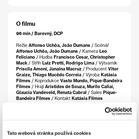
O filmu
96 min / Barevný, DCP
Režie
Affonso Uchôa, João Dumans
/ Scénář
Affonso Uchôa, João Dumans
/ Kamera
Leo
Feliciano
/ Hudba
Francisco Cesar, Christopher
Mack
/ Střih
Luiz Pretti, Rodrigo Lima
/ Výtvarník
Priscila Amoni, Janaína Macruz
/ Producent
Vitor
Graize, Thiago Macêdo Correia
/ Výroba
Katásia
Filmes
/ Koprodukce
Vasto Mundo, Pique-Bandeira
Filmes
/ Hrají
Aristides de Souza, Murilo Caliai,
Glaucia Vandeveld, Renata Cabral
/ Sales
Pique-
Bandeira Filmes
/ Kontakt
Katásia Filmes
Režie
Tato webová stránka používá cookies