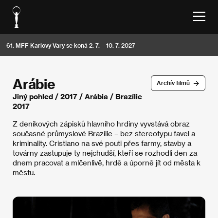
61. MFF Karlovy Vary se koná 2. 7. – 10. 7. 2027
Arábie
Archív filmů
Jiný pohled
/
2017
/ Arábia / Brazílie
2017
Z deníkových zápisků hlavního hrdiny vyvstává obraz
současné průmyslové Brazílie – bez stereotypu favel a
kriminality. Cristiano na své pouti přes farmy, stavby a
továrny zastupuje ty nejchudší, kteří se rozhodli den za
dnem pracovat a mlčenlivě, hrdě a úporně jít od města k
městu.