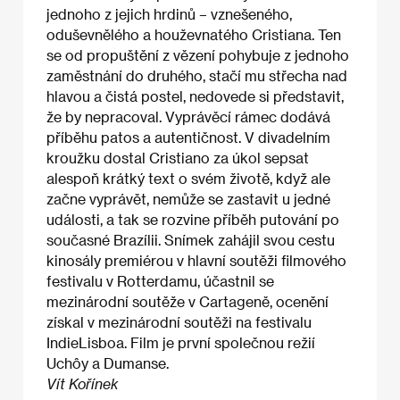
jednoho z jejich hrdinů – vznešeného,
oduševnělého a houževnatého Cristiana. Ten
se od propuštění z vězení pohybuje z jednoho
zaměstnání do druhého, stačí mu střecha nad
hlavou a čistá postel, nedovede si představit,
že by nepracoval. Vyprávěcí rámec dodává
příběhu patos a autentičnost. V divadelním
kroužku dostal Cristiano za úkol sepsat
alespoň krátký text o svém životě, když ale
začne vyprávět, nemůže se zastavit u jedné
události, a tak se rozvine příběh putování po
současné Brazílii. Snímek zahájil svou cestu
kinosály premiérou v hlavní soutěži filmového
festivalu v Rotterdamu, účastnil se
mezinárodní soutěže v Cartageně, ocenění
získal v mezinárodní soutěži na festivalu
IndieLisboa. Film je první společnou režií
Uchôy a Dumanse.
Vít Kořínek