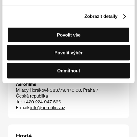
roce 2013 knihu
Jage zwei Tiger
. Hegemannová je
také držitelkou významné Ceny Maxe Ophülse pro
Zobrazit detaily
začínající umělce.
Povolit vše
Kontakty
Povolit výběr
The Match Factory
Domstrasse 60, 50668, Cologne
Německo
Odmítnout
Tel: +49 221 539 7090
E-mail:
info@matchfactory.de
Aerofilms
Milady Horákové 383/79, 170 00, Praha 7
Česká republika
Tel: +420 224 947 566
E-mail:
info@aerofilms.cz
Hosté