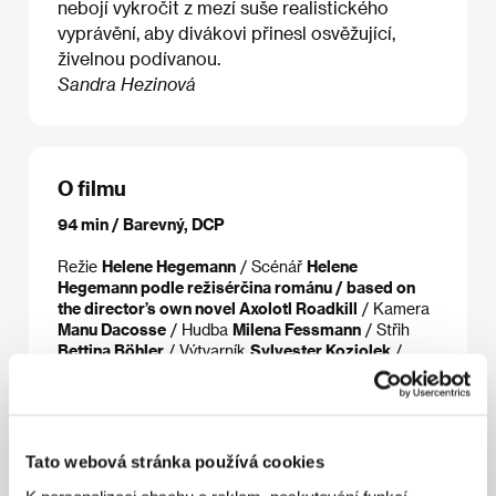
nebojí vykročit z mezí suše realistického
vyprávění, aby divákovi přinesl osvěžující,
živelnou podívanou.
Sandra Hezinová
O filmu
94 min / Barevný, DCP
Režie
Helene Hegemann
/ Scénář
Helene
Hegemann podle režisérčina románu / based on
the director’s own novel Axolotl Roadkill
/ Kamera
Manu Dacosse
/ Hudba
Milena Fessmann
/ Střih
Bettina Böhler
/ Výtvarník
Sylvester Koziolek
/
Producent
Hanneke Van der Tas, Alain de la Mata
/
Výroba
Vandertastic
/ Hrají
Jasna Fritzi Bauer, Arly
Jover, Mavie Hörbiger, Laura Tonke, Julius
Feldmeier
/ Sales
The Match Factory
/ Distributor
Aerofilms
Tato webová stránka používá cookies