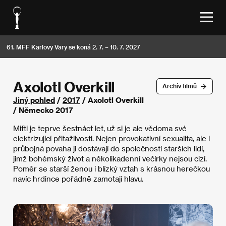
61. MFF Karlovy Vary se koná 2. 7. – 10. 7. 2027
Axolotl Overkill
Archív filmů
Jiný pohled
/
2017
/ Axolotl Overkill
/ Německo 2017
Mifti je teprve šestnáct let, už si je ale vědoma své
elektrizující přitažlivosti. Nejen provokativní sexualita, ale i
průbojná povaha ji dostávají do společnosti starších lidí,
jimž bohémský život a několikadenní večírky nejsou cizí.
Poměr se starší ženou i blízký vztah s krásnou herečkou
navíc hrdince pořádně zamotají hlavu.