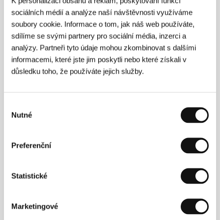
K personalizaci obsahu a reklam, poskytování funkcí
sociálních médií a analýze naší návštěvnosti využíváme
soubory cookie. Informace o tom, jak náš web používáte,
Režie
sdílíme se svými partnery pro sociální média, inzerci a
analýzy. Partneři tyto údaje mohou zkombinovat s dalšími
informacemi, které jste jim poskytli nebo které získali v
důsledku toho, že používáte jejich služby.
Výběr
Nutné
souhlasu
Helene Hegemannová
(1992, Freiburg im Breisgau,
Německo) se navzdory nízkému věku může pyšnit
Preferenční
hned několika díly. Ve čtrnácti letech sepsala scénář
středometrážního filmu
Torpedo
, jenž byl v roce 2008
promítán na Hof Film Festivalu a následně uveden i v
Statistické
kinech. Je také autorkou divadelní hry
Ariel 15
, která
byla po dobrých kritických ohlasech zpracována do
podoby rozhlasové hry. Kromě románu
Axolotl
Marketingové
Roadkill
(2010), jenž se stal předlohou jejího prvního
celovečerního filmu
Axolotl Overkill
(2017), vydala v