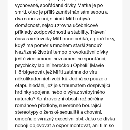
vychované, spořádané dívky. Matka je po
smrti, otec je příliš zaměstnán sám sebou a
dva sourozenci, s nimiž Mifti obývá
domácnost, nejsou zrovna učebnicové
příklady zodpovědnosti a stability. Trávení
času s vrstevníky Mifti moc neříká, a proč taky,
když má poměr s mnohem starší ženou?
Nezřízené životní tempo provokativní dívky
ještě více umocní seznámení se spontánní,
psychicky labilní herečkou Ophelií (Mavie
Hörbigerová), jež Mifti zatáhne do víru
několikadenních večírků. Jedná se pouze o
etapu hledání, jež je s traumatem dospívající
hrdinky spojena, nebo o výraz svébytného
naturelu? Kontroverzní obsah režisérčiny
románové předlohy, suverénně bourající
stereotypy o ženské sexualitě a chování,
umocňuje výrazný excesivní styl. Jako se dívka
nebojí objevovat a experimentovat, ani film se