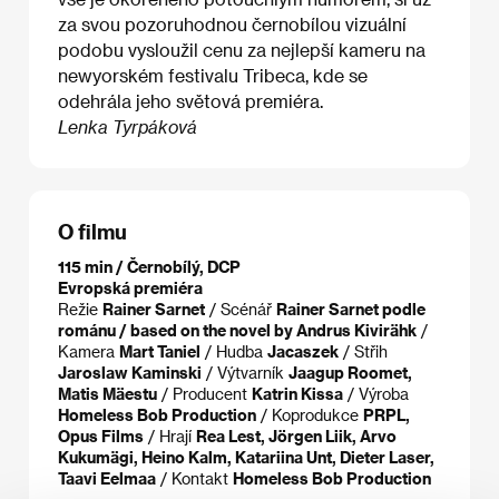
za svou pozoruhodnou černobílou vizuální
podobu vysloužil cenu za nejlepší kameru na
newyorském festivalu Tribeca, kde se
odehrála jeho světová premiéra.
Lenka Tyrpáková
O filmu
115 min / Černobílý, DCP
Evropská premiéra
Režie
Rainer Sarnet
/ Scénář
Rainer Sarnet podle
románu / based on the novel by Andrus Kivirähk
/
Kamera
Mart Taniel
/ Hudba
Jacaszek
/ Střih
Jaroslaw Kaminski
/ Výtvarník
Jaagup Roomet,
Matis Mäestu
/ Producent
Katrin Kissa
/ Výroba
Homeless Bob Production
/ Koprodukce
PRPL,
Opus Films
/ Hrají
Rea Lest, Jörgen Liik, Arvo
Kukumägi, Heino Kalm, Katariina Unt, Dieter Laser,
Taavi Eelmaa
/ Kontakt
Homeless Bob Production