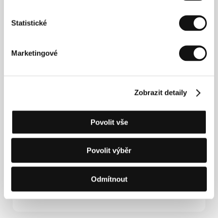
divadelní režisér, filmový kritik i autor novinových
fotokomiksů. Natočil několik krátkých filmů, v roce
Statistické
2007 debutoval celovečerním snímkem
Kuhu
põgenevad hinged
. O čtyři roky později natočil
snímek
Idiot
(
Idoot
, 2011), inspirovaný stejnojmenným
románem F. M. Dostojevského. Jeho světová
Marketingové
premiéra se odehrála na MFF v Pusanu a poté byl
s úspěchem uveden na řadě dalších festivalů (mj.
cena za nejlepší kameru na festivalu Black Nights
v Tallinnu).
Listopad
je jeho třetí celovečerní film,
Zobrazit detaily
předlohou k němu byl román Andruse Kivirähka
Rehepapp
(
Dráb
).
Povolit vše
Kontakty
Povolit výběr
Homeless Bob Production
Tööstuse 58-17, 10416, Tallinn
Odmítnout
Estonsko
E-mail:
info@too.ee