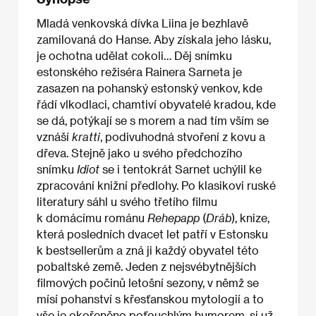
Mladá venkovská dívka Liina je bezhlavě
zamilovaná do Hanse. Aby získala jeho lásku,
je ochotna udělat cokoli… Děj snímku
estonského režiséra Rainera Sarneta je
zasazen na pohanský estonský venkov, kde
řádí vlkodlaci, chamtiví obyvatelé kradou, kde
se dá, potýkají se s morem a nad tím vším se
vznáší
kratti
, podivuhodná stvoření z kovu a
dřeva. Stejně jako u svého předchozího
snímku
Idiot
se i tentokrát Sarnet uchýlil ke
zpracování knižní předlohy. Po klasikovi ruské
literatury sáhl u svého třetího filmu
k domácímu románu
Rehepapp
(
Dráb
), knize,
která posledních dvacet let patří v Estonsku
k bestsellerům a zná ji každý obyvatel této
pobaltské země. Jeden z nejsvébytnějších
filmových počinů letošní sezony, v němž se
mísí pohanství s křesťanskou mytologií a to
vše je okořeněno poťouchlým humorem, si už