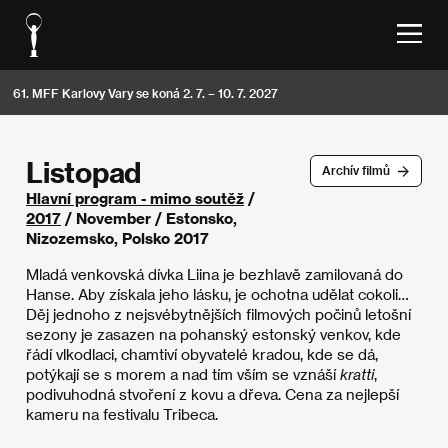
61. MFF Karlovy Vary se koná 2. 7. – 10. 7. 2027
Listopad
Archív filmů
Hlavní program - mimo soutěž
/
2017
/ November / Estonsko,
Nizozemsko, Polsko 2017
Mladá venkovská dívka Liina je bezhlavě zamilovaná do
Hanse. Aby získala jeho lásku, je ochotna udělat cokoli…
Děj jednoho z nejsvébytnějších filmových počinů letošní
sezony je zasazen na pohanský estonský venkov, kde
řádí vlkodlaci, chamtiví obyvatelé kradou, kde se dá,
potýkají se s morem a nad tím vším se vznáší
kratti
,
podivuhodná stvoření z kovu a dřeva. Cena za nejlepší
kameru na festivalu Tribeca.