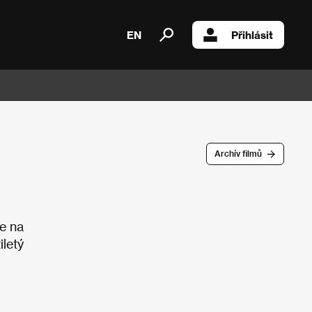
EN
Přihlásit
Archív filmů
se na
iletý