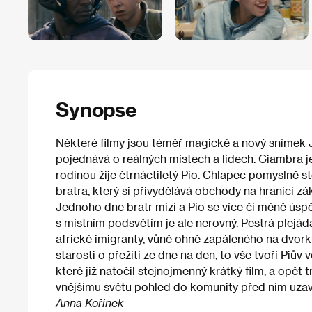
Synopse
Některé filmy jsou téměř magické a nový snímek 
pojednává o reálných místech a lidech. Ciambra j
rodinou žije čtrnáctiletý Pio. Chlapec pomyslně st
bratra, který si přivydělává obchody na hranici zá
Jednoho dne bratr mizí a Pio se více či méně úsp
s místním podsvětím je ale nerovný. Pestrá plejád
africké imigranty, vůně ohně zapáleného na dvorku, 
starosti o přežití ze dne na den, to vše tvoří Piův
které již natočil stejnojmenný krátký film, a opět
vnějšímu světu pohled do komunity před ním uzav
Anna Kořínek