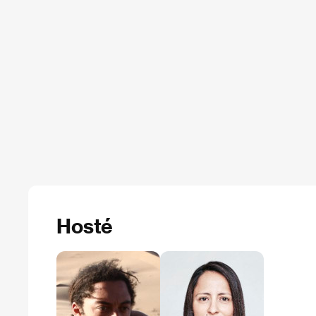
Hosté