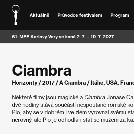
Aktuálně
Průvodce festivalem
Program
61. MFF Karlovy Vary se koná 2. 7. – 10. 7. 2027
Ciambra
Horizonty
/
2017
/ A Ciambra / Itálie, USA, Fra
Některé filmy jsou magické a
Ciambra
Jonase Carp
dvě hodiny stává součástí nespoutané romské komu
Pio, aby se v dobrém i ve zlém vyrovnal svému st
nerovný, ale Pio je odhodlán stát se mužem za k