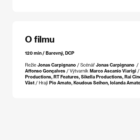
O filmu
120 min / Barevný, DCP
Režie
Jonas Carpignano
/ Scénář
Jonas Carpignano
/
Affonso Gonçalves
/ Výtvarník
Marco Ascanio Viarigi
/
Productions, RT Features, Sikella Productions, Rai Ci
Väst
/ Hrají
Pio Amato, Koudous Seihon, Iolanda Amat