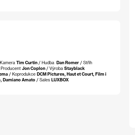
 Kamera
Tim Curtin
/ Hudba
Dan Romer
/ Střih
 Producent
Jon Coplon
/ Výroba
Stayblack
nema
/ Koprodukce
DCM Pictures, Haut et Court, Film i
o, Damiano Amato
/ Sales
LUXBOX