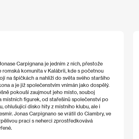
Jonase Carpignana je jedním z nich, přestože
e romská komunita v Kalábrii, kde s početnou
ojí na špičkách a nahlíží do světa svého staršího
kona a je již společenstvím vnímán jako dospělý.
ěšně pokouší zaujmout jeho místo, souboj
a místních figurek, od stařešinů společenství po
ohlušující disko hity z místního klubu, ale i
 vesmír. Jonas Carpignano se vrátil do Ciambry, ve
 trpělivou prací s neherci zprostředkovává
řené.