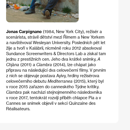
Jonas Carpignano
(1984, New York City), režisér a
scenárista, strávil dětství mezi Římem a New Yorkem
a navštěvoval Wesleyan University. Posledních pět let
žije a tvoří v Kalábrii, nicméně roku 2012 absolvoval
Sundance Screenwriters & Directors Lab a získal tam
jednu z prestižních cen. Jeho dva krátké snímky,
A
Chjàna
(2011) a
Ciambra
(2014), lze chápat jako
přípravu na následující dva celovečerní filmy. V prvním
z nich se objevuje postava Ayivy, hrdiny režisérova
celovečerního debutu
Mediterranea
(2015), který byl
v roce 2015 zařazen do canneského Týdne kritiky.
Ciambra
pak nachází stejnojmenného následovníka
v roce 2017, tentokrát rozvíjí příběh chlapce Pia a v
Cannes se snímek objevil v sekci Quinzaine des
Réalisateurs.