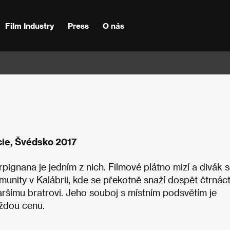
Film Industry
Press
O nás
ncie, Švédsko 2017
ignana je jedním z nich. Filmové plátno mizí a divák 
nity v Kalábrii, kde se překotně snaží dospět čtrnáct
aršímu bratrovi. Jeho souboj s místním podsvětím je
aždou cenu.