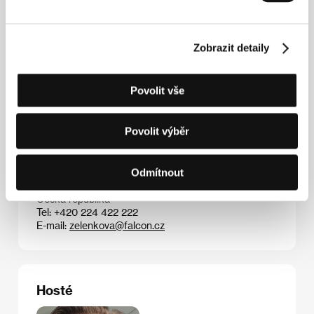
(2013),
Nepřítel
(2013) a
Sicario: Nájemný vrah
(2015) se vyznačují prvky charakteristickými pro
thriller, podobně jako sci-fi
Příchozí
(2016) jsou však
do stejné míry žánrovými i svébytně autorskými díly. I
Zobrazit detaily
proto patří Villeneuveovy další připravované projekty
– sekvel k
Blade Runnerovi
a remake kultovní
Duny
­­–
mezi nejočekávanější filmy nadcházejících let.
Povolit vše
Povolit výběr
Kontakty
Falcon a.s.
Odmítnout
Radlická 3185/1c, 150 00, Praha 5
Česká republika
Tel: +420 224 422 222
E-mail:
zelenkova@falcon.cz
Hosté