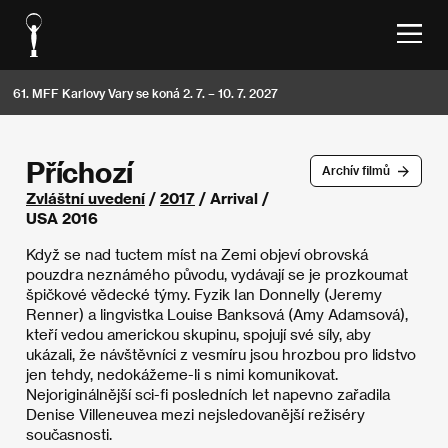
61. MFF Karlovy Vary se koná 2. 7. – 10. 7. 2027
Příchozí
Archív filmů
Zvláštní uvedení
/
2017
/ Arrival /
USA 2016
Když se nad tuctem míst na Zemi objeví obrovská
pouzdra neznámého původu, vydávají se je prozkoumat
špičkové vědecké týmy. Fyzik Ian Donnelly (Jeremy
Renner) a lingvistka Louise Banksová (Amy Adamsová),
kteří vedou americkou skupinu, spojují své síly, aby
ukázali, že návštěvníci z vesmíru jsou hrozbou pro lidstvo
jen tehdy, nedokážeme-li s nimi komunikovat.
Nejoriginálnější sci-fi posledních let napevno zařadila
Denise Villeneuvea mezi nejsledovanější režiséry
současnosti.