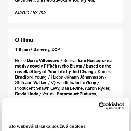
Martin Horyna
O filmu
116 min / Barevný, DCP
Režie
Denis Villeneuve
/ Scénář
Eric Heisserer na
motivy novely Příběh tvého života / based on the
novella Story of Your Life by Ted Chiang
/ Kamera
Bradford Young
/ Hudba
Jóhann Jóhannsson
/
Střih
Joe Walker
/ Výtvarník
Isabelle Guay
/
Producent
Shawn Levy, Dan Levine, Aaron Ryder,
David Linde
/ Výroba
Paramount Pictures,
FilmNation Entertainment, Lava Bear Films, 21
Laps Entertainment
/ Hrají
Jeremy Renner, Amy
Adams, Forest Whitaker
/ Distributor
Falcon a.s.
Tato webová stránka používá cookies