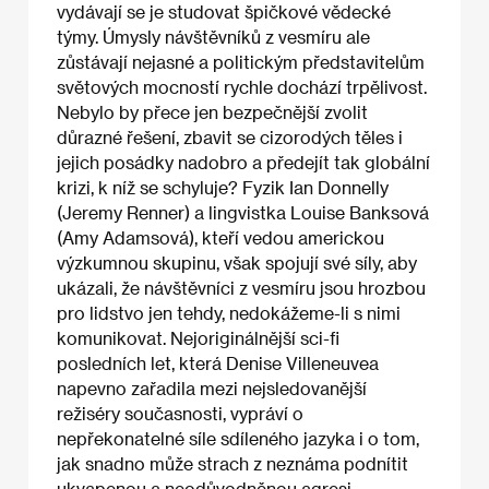
vydávají se je studovat špičkové vědecké
týmy. Úmysly návštěvníků z vesmíru ale
zůstávají nejasné a politickým představitelům
světových mocností rychle dochází trpělivost.
Nebylo by přece jen bezpečnější zvolit
důrazné řešení, zbavit se cizorodých těles i
jejich posádky nadobro a předejít tak globální
krizi, k níž se schyluje? Fyzik Ian Donnelly
(Jeremy Renner) a lingvistka Louise Banksová
(Amy Adamsová), kteří vedou americkou
výzkumnou skupinu, však spojují své síly, aby
ukázali, že návštěvníci z vesmíru jsou hrozbou
pro lidstvo jen tehdy, nedokážeme-li s nimi
komunikovat. Nejoriginálnější sci-fi
posledních let, která Denise Villeneuvea
napevno zařadila mezi nejsledovanější
režiséry současnosti, vypráví o
nepřekonatelné síle sdíleného jazyka i o tom,
jak snadno může strach z neznáma podnítit
ukvapenou a neodůvodněnou agresi.