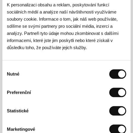
K personalizaci obsahu a reklam, poskytování funkcí
Režie
sociálních médií a analýze naší návštěvnosti využíváme
soubory cookie. Informace o tom, jak náš web používáte,
sdílíme se svými partnery pro sociální média, inzerci a
analýzy. Partneři tyto údaje mohou zkombinovat s dalšími
informacemi, které jste jim poskytli nebo které získali v
důsledku toho, že používáte jejich služby.
Denis Villeneuve
(1967, Trois-Rivières, Kanada)
zaujal mezinárodní publikum už středometrážním
Výběr
dokumentem
REW-FFWD
(1994) z chudinského
Nutné
souhlasu
ghetta v jamajském Kingstonu. V roce 1998 natočil
svůj první celovečerní film
32. srpna na Zemi
, který
byl po premiéře v Cannes promítán na pětatřiceti
Preferenční
dalších festivalech. Následovala neméně úspěšná díla
Maelström
(2000),
Další patro
(2008, krátký hraný),
Polytechnika
(2009) a
Požáry (
2010). Všechny
Statistické
zmíněné snímky mohli karlovarští diváci vidět v roce
2011, kdy festival kanadskému tvůrci věnoval jednu
ze svých retrospektivních sekcí. Následující filmy už
Marketingové
Villeneuve natočil ve Spojených státech:
Zmizení