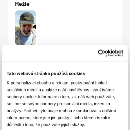
Režie
Carlos Sorin
(1944, Buenos Aires) debutoval v roce
1986 filmem La película del rey (Králův film), který
získal Stříbrného lva na MFF v Benátkách a cenu
Goya za nejlepší španělsky mluvený zahraniční film.
Tato webová stránka používá cookies
Následoval titul
Eterna sonrisa de New Jersey
(
New
Jersey vždy s úsměvem
, 1989), v hlavní roli s
K personalizaci obsahu a reklam, poskytování funkcí
Danielem Day Lewisem, a
Historias mínimas
sociálních médií a analýze naší návštěvnosti využíváme
(
Minimalistické příběhy
, 2002). Tento film, který byl v
soubory cookie. Informace o tom, jak náš web používáte,
roce 2003 uveden na MFF v Karlových Varech v
sdílíme se svými partnery pro sociální média, inzerci a
sekci Fórum nezávislých, získal mimo jiné Zvláštní
cenu poroty, Cenu FIPRESCI na MFF v San
analýzy. Partneři tyto údaje mohou zkombinovat s dalšími
Sebastiánu a opět cenu Goya.
Psí život
(2004) je
informacemi, které jste jim poskytli nebo které získali v
Sorinův čtvrtý snímek a režisér, který je známý jako
důsledku toho, že používáte jejich služby.
velký milovník psů, v něm věnoval velký prostor právě