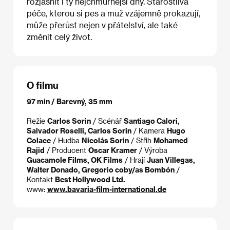
rozjasnit i ty nejchmurnější dny. Starostlivá
péče, kterou si pes a muž vzájemně prokazují,
může přerůst nejen v přátelství, ale také
změnit celý život.
O filmu
97 min / Barevný, 35 mm
Režie
Carlos Sorin
/ Scénář
Santiago Calori,
Salvador Roselli, Carlos Sorin
/ Kamera
Hugo
Colace
/ Hudba
Nicolás Sorin
/ Střih
Mohamed
Rajid
/ Producent
Oscar Kramer
/ Výroba
Guacamole Films, OK Films
/ Hrají
Juan Villegas,
Walter Donado, Gregorio coby/as Bombón
/
Kontakt
Best Hollywood Ltd.
www:
www.bavaria-film-international.de