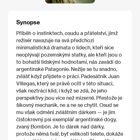
Synopse
Příběh o instinktech, osudu a přátelství, jímž
režisér navazuje na svá předchozí
minimalistická dramata o lidech, kteří sice
neoplývají pozemskými statky, ale kteří jsou o
to bohatší lidskými hodnotami, nás zavádí do
argentinské Patagonie. Nežije se tu snadno,
zvlášť když přijdete o práci. Padesátník Juan
Villegas, který se právě ocitl v této situaci,
však neztrácí klid, i když se zdá, že jeho
perspektivy jsou více než mizerné. Přestože je
šikovný mechanik, ne a ne se chytit. Osud se
mu však odmění zvláštním dárkem — je jím
čistokrevný psí exemplář argentinské dogy,
zvaný Bombón. Je to dárek nad dárky,
protože němá tvář, byť velikosti telete, dokáže