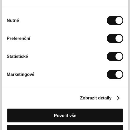
této své zálibě.
Výběr
Nutné
souhlasu
Kontakty
Best Hollywood Ltd.
Preferenční
Tusnadi u. 19., 1125, Budapest
Maďarsko
Tel: +36 1 202 1449
Statistické
Fax: +36 1 202 0133
E-mail:
info@best-hollywod.hu
Marketingové
Hosté
Zobrazit detaily
Povolit vše