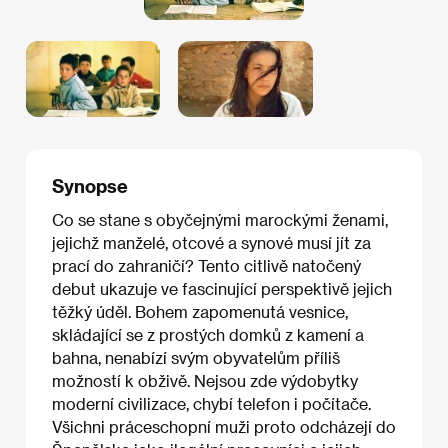
Synopse
Co se stane s obyčejnými marockými ženami,
jejichž manželé, otcové a synové musí jít za
prací do zahraničí? Tento citlivě natočený
debut ukazuje ve fascinující perspektivě jejich
těžký úděl. Bohem zapomenutá vesnice,
skládající se z prostých domků z kamení a
bahna, nenabízí svým obyvatelům příliš
možností k obživě. Nejsou zde výdobytky
moderní civilizace, chybí telefon i počítače.
Všichni práceschopní muži proto odcházejí do