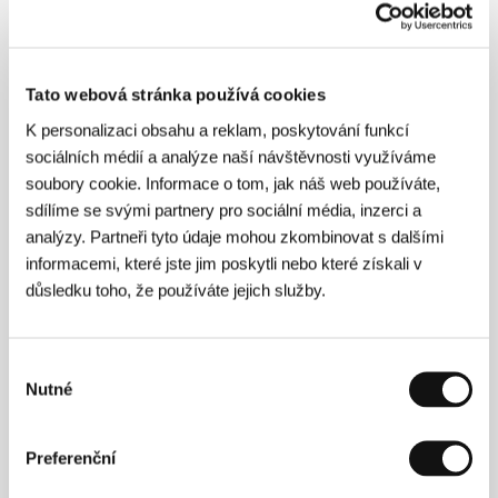
Kamera
Yorgos Arvanitis
/ Hudba
Armand Amar,
Koussan Achod
/ Střih
Susana Rossberg
/
Producent
Jean-Jacques Andrien
/ Výroba
Les
Films de la Drève, koprodukce/coproduction: Les
Tato webová stránka používá cookies
coquelicots de l´oriental
/ Hrají
Mounia Osfour,
Rachida Brakni, Nermine Elhaggar, Fatna
K personalizaci obsahu a reklam, poskytování funkcí
Abdessamie
/ Kontakt
Les Films de la Dreve
sociálních médií a analýze naší návštěvnosti využíváme
www:
www.lenfantendormi.be
soubory cookie. Informace o tom, jak náš web používáte,
sdílíme se svými partnery pro sociální média, inzerci a
analýzy. Partneři tyto údaje mohou zkombinovat s dalšími
Režie
informacemi, které jste jim poskytli nebo které získali v
důsledku toho, že používáte jejich služby.
Výběr
Nutné
souhlasu
Preferenční
Režisérka, scénáristka a producentka
Yasmine
Kassariová
(1972, Maroko) vystudovala