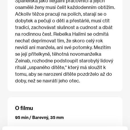
Španělska jako ilegální pracovníci a jejich
osamělé ženy musí čelit každodenním obtížím.
Ačkoliv těžce pracují na polích, starají se o
dobytek a pečují o děti a přestárlé, musí ctít
tradici, zachovávat slušnost a cudnost a dbát
na rodinnou čest. Rebelka Halimi se odmítá
nechat deprimovat tím, že skoro celý rok
nevidí ani manžela, ani své potomky. Mezitím
se její přítelkyně, těhotná novomanželka
Zeinab, rozhodne podstoupit starobylý lidový
rituál „uspaného dítěte,“ který má sloužit k
tomu, aby se narození dítěte pozdrželo až do
doby, než se navrátí jeho otec.
O filmu
95 min / Barevný, 35 mm
Režie
Yasmine Kassari
/ Scénář
Yasmine Kassari
/