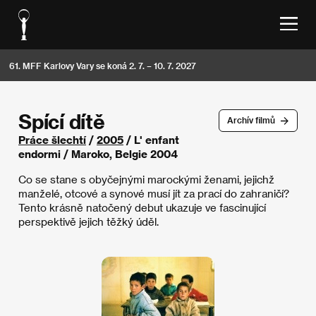
61. MFF Karlovy Vary se koná 2. 7. – 10. 7. 2027
Spící dítě
Archív filmů
Práce šlechtí
/
2005
/ L' enfant
endormi / Maroko, Belgie 2004
Co se stane s obyčejnými marockými ženami, jejichž
manželé, otcové a synové musí jít za prací do zahraničí?
Tento krásně natočený debut ukazuje ve fascinující
perspektivě jejich těžký úděl.