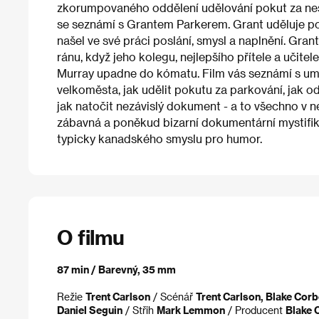
zkorumpovaného oddělení udělování pokut za nes
se seznámí s Grantem Parkerem. Grant uděluje pok
našel ve své práci poslání, smysl a naplnění. Gra
ránu, když jeho kolegu, nejlepšího přítele a učite
Murray upadne do kómatu. Film vás seznámí s umě
velkoměsta, jak udělit pokutu za parkování, jak 
jak natočit nezávislý dokument - a to všechno v ne
zábavná a poněkud bizarní dokumentární mystifik
typicky kanadského smyslu pro humor.
O filmu
87 min / Barevný, 35 mm
Režie
Trent Carlson
/ Scénář
Trent Carlson, Blake Corb
Daniel Seguin
/ Střih
Mark Lemmon
/ Producent
Blake 