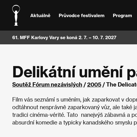
Aktuálně
Průvodce festivalem
Program
61. MFF Karlovy Vary se koná 2. 7. – 10. 7. 2027
Delikátní umění 
Soutěž Fórum nezávislých
/
2005
/ The Delicat
Film vás seznámí s uměním, jak zaparkovat v dopra
odtáhnout nesprávně zaparkovaný vůz, ale také ja
tradici cinéma-vérité. Tato nanejvýš zábavná a po
absurdní komedie a typicky kanadského smyslu p