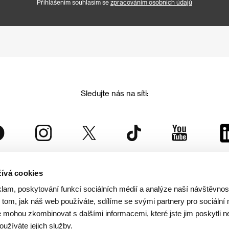
Přihlášením souhlasím se
zpracováním osobních údajů
Sledujte nás na síti:
ívá cookies
Mezinárodní filmový festival Karlovy Vary
klam, poskytování funkcí sociálních médií a analýze naší návštěvno
je součástí rodiny KVIFF Group, která zastřešuje i další projekty:
tom, jak náš web používáte, sdílíme se svými partnery pro sociální 
je mohou zkombinovat s dalšími informacemi, které jste jim poskytli n
oužíváte jejich služby.