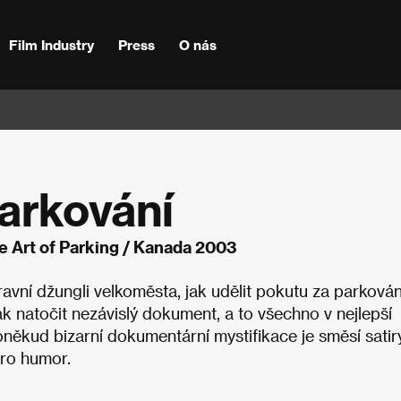
Film Industry
Press
O nás
parkování
e Art of Parking / Kanada 2003
vní džungli velkoměsta, jak udělit pokutu za parkování
k natočit nezávislý dokument, a to všechno v nejlepší
někud bizarní dokumentární mystifikace je směsí satiry
ro humor.