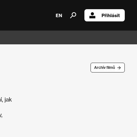
EN
Přihlásit
Archív filmů
, jak
,