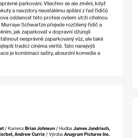
právné parkování. Všechno se ale změní, když
uty a navzdory neustálému spílání z řad řidičů
ntova oddanost této profesi ovšem utrží citelnou
le Murraye Schwartze přejede rozčilený řidič a
ním, jak zaparkovat v dopravní džungli
odtáhnout nesprávně zaparkovaný vůz, ale také
jlepší tradici cinéma vérité. Tato nanejvýš
ace je kombinací satiry, absurdní komedie a
et
/ Kamera
Brian Johnson
/ Hudba
James Jandrisch,
Corbet, Andrew Currie
/ Výroba
Anagram Pictures Inc.