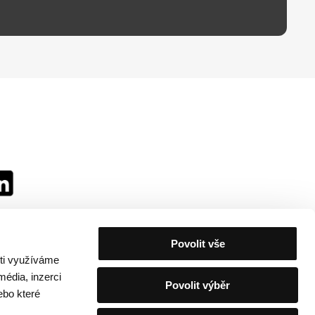
Povolit vše
sti využíváme
média, inzerci
Povolit výběr
ebo které