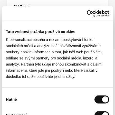
O filmu
48 min / Barevný, BETA SP
Režie
Pieter Fleury
/ Kamera
Sander Snoep
/
Hudba
Philip Glass
/ Střih
Michiel Reichwein
Tato webová stránka používá cookies
K personalizaci obsahu a reklam, poskytování funkcí
sociálních médií a analýze naší návštěvnosti využíváme
soubory cookie. Informace o tom, jak náš web používáte,
sdílíme se svými partnery pro sociální média, inzerci a
analýzy. Partneři tyto údaje mohou zkombinovat s dalšími
informacemi, které jste jim poskytli nebo které získali v
důsledku toho, že používáte jejich služby.
Výběr
Nutné
souhlasu