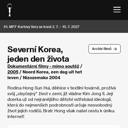
61. MFF Karlovy Vary se koná 2. 7. – 10. 7. 2027
Severní Korea,
Archív filmů
jeden den života
Dokumentární filmy - mimo soutěž
/
2005
/ Noord Korea, een dag uit het
leven / Nizozemsko 2004
Rodina Hong Sun Hui, dělnice v textilní továrně, prožívá
svůj „obyčejný“ život v zemi, jíž vládne Kim Jong Il. Její
dcerka už od nejranějšího dětství vstřebává ideologii,
která do nejmenších podrobností určuje nesvobodný
život jejích rodičů. Bratr Hong však našel cestu k úniku:
internet!