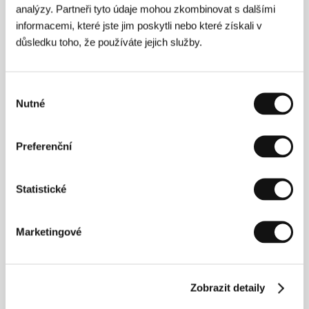
analýzy. Partneři tyto údaje mohou zkombinovat s dalšími
Kontakty
informacemi, které jste jim poskytli nebo které získali v
100MeterFilms
důsledku toho, že používáte jejich služby.
Dainan Building 1F, Honshio-cho 6 Banchi Shinjuku-
ku, 160-0003, Tokyo
Japonsko
Tel: +81 3 33 58 34 11
Výběr
Fax: +81 3 33 58 34 11
Nutné
souhlasu
E-mail:
info@100meterfilms.com
Preferenční
Hosté
Statistické
Marketingové
Zobrazit detaily