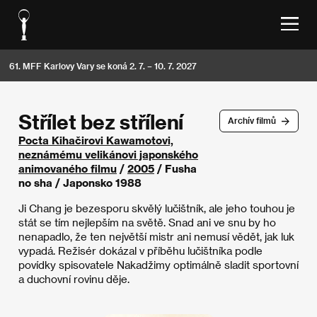
61. MFF Karlovy Vary se koná 2. 7. – 10. 7. 2027
Střílet bez střílení
Archív filmů
Pocta Kihačirovi Kawamotovi,
neznámému velikánovi japonského
animovaného filmu
/
2005
/ Fusha
no sha / Japonsko 1988
Ji Chang je bezesporu skvělý lučištník, ale jeho touhou je
stát se tím nejlepším na světě. Snad ani ve snu by ho
nenapadlo, že ten největší mistr ani nemusí vědět, jak luk
vypadá. Režisér dokázal v příběhu lučištníka podle
povídky spisovatele Nakadžimy optimálně sladit sportovní
a duchovní rovinu děje.