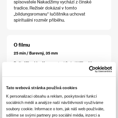
spisovatele Nakadžimy vychází z čínské
tradice. Režisér dokázal v tomto
„bildungsromanu“ lučištníka uchovat
spirituální rozměr příběhu.
O filmu
25 min / Barevný, 35 mm
Režie
Kihachiro Kawamoto
/ Scénář
Kihachiro
Kawamoto, původní námět/the original story by
Atsusi Nakajima
/ Kamera
Minoru Tamura, Qiao
Yuan Zheng
/ Hudba
Jin Fu Zai
/ Producent
Fukuma
/ Výroba
Sakura Motion Picture Co., Ltd.
/ Hrají
Isao
Tato webová stránka používá cookies
Hashizume (Japonský hlas/Japanese voice), Sun
Dao Lin (Čínský hlas/Chinese voice)
/ Kontakt
K personalizaci obsahu a reklam, poskytování funkcí
100MeterFilms
sociálních médií a analýze naší návštěvnosti využíváme
soubory cookie. Informace o tom, jak náš web používáte,
sdílíme se svými partnery pro sociální média, inzerci a