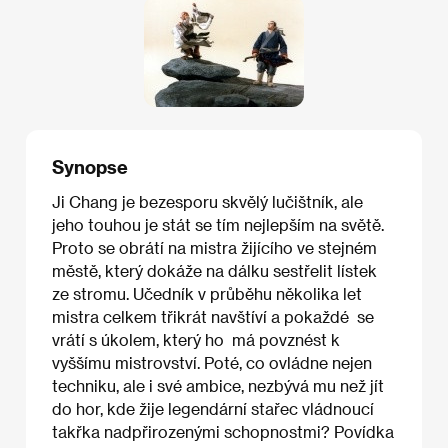
Synopse
Ji Chang je bezesporu skvělý lučištník, ale
jeho touhou je stát se tím nejlepším na světě.
Proto se obrátí na mistra žijícího ve stejném
městě, který dokáže na dálku sestřelit lístek
ze stromu. Učedník v průběhu několika let
mistra celkem třikrát navštíví a pokaždé se
vrátí s úkolem, který ho má povznést k
vyššímu mistrovství. Poté, co ovládne nejen
techniku, ale i své ambice, nezbývá mu než jít
do hor, kde žije legendární stařec vládnoucí
takřka nadpřirozenými schopnostmi? Povídka