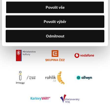
Povolit vše
Kihachiro
Shohei Shiozaki
Kawamoto
Service Company
Film Director
Rep.
Povolit výběr
Odmítnout