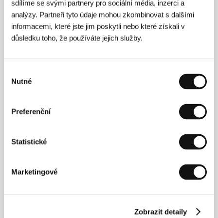
sdílíme se svými partnery pro sociální média, inzerci a
wwww.ateaseweb.com/videography/tvdvd.php
analýzy. Partneři tyto údaje mohou zkombinovat s dalšími
informacemi, které jste jim poskytli nebo které získali v
důsledku toho, že používáte jejich služby.
Režie
Výběr
Chris Bran
, animátor a filmař, pracoval na mnoha
Nutné
souhlasu
klipech Radiohead (série „antipromo“ videí k albu
Amnesiac
) a jednom pro zpěvačku Beth Gibbons ze
skupiny Portishead. U titulu, který uvádíme, figuruje
Preferenční
jako dramaturg a střihač. Režiséry jednotlivých
krátkých snímků jsou
Ebba Erikzon, James Field,
Vernie Yeung, Ed Holdsworth, Louise Wilde, Paul
Statistické
Rains, Rick Hind & Ajit N. Rao, Hannah Wise,
Johnny Hardstaff, Cath Elliott, Chris Levitus, Paulo
Neves, Ashley Dean, Juan Pablo Etcheverry, Gary
Carpenter, Camella Kirk, Vernie Young, Sophie
Marketingové
Muller, Mike Mills.
Zobrazit detaily