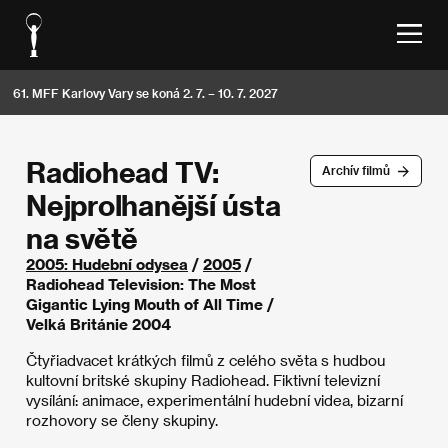
61. MFF Karlovy Vary se koná 2. 7. – 10. 7. 2027
Radiohead TV:
Archív filmů
Nejprolhanější ústa
na světě
2005: Hudební odysea
/
2005
/
Radiohead Television: The Most
Gigantic Lying Mouth of All Time /
Velká Británie 2004
Čtyřiadvacet krátkých filmů z celého světa s hudbou
kultovní britské skupiny Radiohead. Fiktivní televizní
vysílání: animace, experimentální hudební videa, bizarní
rozhovory se členy skupiny.