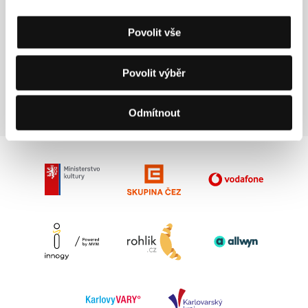
Kontakty
W.A.S.T.E.
Povolit vše
PO Box 322, OX4 1EY, Oxford
Spojené království
Fax: +44 118 956 9183
Povolit výběr
E-mail:
stuff@waste.uk.com
Odmítnout