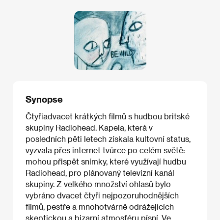
Synopse
Čtyřiadvacet krátkých filmů s hudbou britské
skupiny Radiohead. Kapela, která v
posledních pěti letech získala kultovní status,
vyzvala přes internet tvůrce po celém světě:
mohou přispět snímky, které využívají hudbu
Radiohead, pro plánovaný televizní kanál
skupiny. Z velkého množství ohlasů bylo
vybráno dvacet čtyři nejpozoruhodnějších
filmů, pestře a mnohotvárně odrážejících
skeptickou a bizarní atmosféru písní. Ve