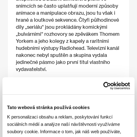
snímcích se často uplatňují moderní způsoby
animace a manipulace obrazu, jsou tu však i
hrané a loutkové sekvence. Čtyři půlhodinové
díly „seriálu“ jsou prokládány komickými
„bulvárními“ rozhovory se zpěvákem Thomem
Yorkem a jeho kolegy z kapely a raritními
hudebními výstupy Radiohead. Televizní kanál
nakonec nebyl spuštěn a skupina vydala
jedinečné pásmo jako první titul vlastního
vydavatelství.
O filmu
Tato webová stránka používá cookies
110 min / Barevný, DVD
K personalizaci obsahu a reklam, poskytování funkcí
Režie
různí režiséři / various directors
/ Střih
Chris
sociálních médií a analýze naší návštěvnosti využíváme
Bran
/ Producent
Dilly Gent
/ Výroba
W.A.S.T.E.
/
Kontakt
W.A.S.T.E.
soubory cookie. Informace o tom, jak náš web používáte,
www: