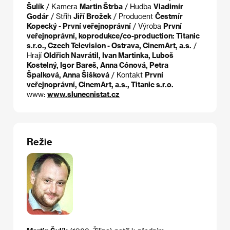
Šulík
/ Kamera
Martin Štrba
/ Hudba
Vladimír
Godár
/ Střih
Jiří Brožek
/ Producent
Čestmír
Kopecký - První veřejnoprávní
/ Výroba
První
veřejnoprávní, koprodukce/co-production: Titanic
s.r.o., Czech Television - Ostrava, CinemArt, a.s.
/
Hrají
Oldřich Navrátil, Ivan Martinka, Luboš
Kostelný, Igor Bareš, Anna Cónová, Petra
Špalková, Anna Šišková
/ Kontakt
První
veřejnoprávní, CinemArt, a.s., Titanic s.r.o.
www:
www.slunecnistat.cz
Režie