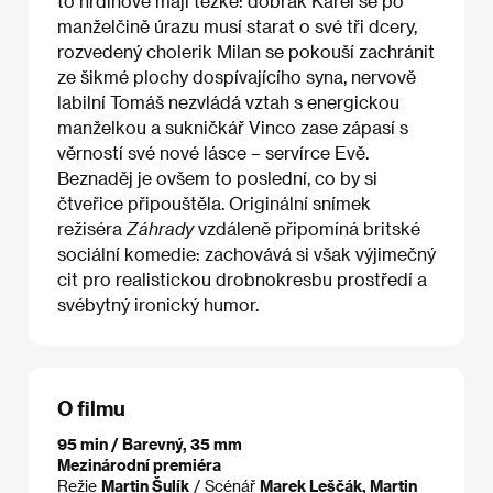
to hrdinové mají těžké: dobrák Karel se po
manželčině úrazu musí starat o své tři dcery,
rozvedený cholerik Milan se pokouší zachránit
ze šikmé plochy dospívajícího syna, nervově
labilní Tomáš nezvládá vztah s energickou
manželkou a sukničkář Vinco zase zápasí s
věrností své nové lásce – servírce Evě.
Beznaděj je ovšem to poslední, co by si
čtveřice připouštěla. Originální snímek
režiséra
Záhrady
vzdáleně připomíná britské
sociální komedie: zachovává si však výjimečný
cit pro realistickou drobnokresbu prostředí a
svébytný ironický humor.
O filmu
95 min / Barevný, 35 mm
Mezinárodní premiéra
Režie
Martin Šulík
/ Scénář
Marek Leščák, Martin