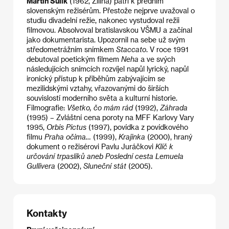
Martin Šulík
(1962, Žilina) patří k předním
slovenským režisérům. Přestože nejprve uvažoval o
studiu divadelní režie, nakonec vystudoval režii
filmovou. Absolvoval bratislavskou VŠMU a začínal
jako dokumentarista. Upozornil na sebe už svým
středometrážním snímkem
Staccato
. V roce 1991
debutoval poetickým filmem
Neha
a ve svých
následujících snímcích rozvíjel napůl lyrický, napůl
ironický přístup k příběhům zabývajícím se
mezilidskými vztahy, vřazovanými do širších
souvislostí moderního světa a kulturní historie.
Filmografie:
Všetko, čo mám rád
(1992),
Záhrada
(1995) – Zvláštní cena poroty na MFF Karlovy Vary
1995,
Orbis Pictus
(1997), povídka z povídkového
filmu
Praha očima…
(1999),
Krajinka
(2000), hraný
dokument o režisérovi Pavlu Juráčkovi
Klíč k
určování trpaslíků aneb Poslední cesta Lemuela
Gullivera
(2002),
Sluneční stát
(2005).
Kontakty