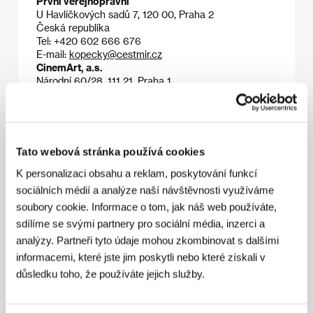
První veřejnoprávní
U Havlíčkových sadů 7, 120 00, Praha 2
Česká republika
Tel: +420 602 666 676
E-mail:
kopecky@cestmir.cz
CinemArt, a.s.
Národní 60/28, 111 21, Praha 1
Česká republika
Tel: +420 224 949 110
E-mail:
nikol.trojanova@cinemart.cz
Titanic s.r.o.
Pavlovova 6, 821 05, Bratislava
Tato webová stránka používá cookies
Slovensko
K personalizaci obsahu a reklam, poskytování funkcí
Tel: +421 905 439 040
E-mail:
sulikm@chello.sk
sociálních médií a analýze naší návštěvnosti využíváme
soubory cookie. Informace o tom, jak náš web používáte,
sdílíme se svými partnery pro sociální média, inzerci a
analýzy. Partneři tyto údaje mohou zkombinovat s dalšími
Hosté
informacemi, které jste jim poskytli nebo které získali v
důsledku toho, že používáte jejich služby.