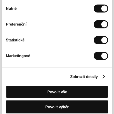
Výběr
Nutné
souhlasu
Preferenční
Čestmír Kopecký
Martin Šulík
Statistické
Producer
Film Director
Marketingové
Zobrazit detaily
Povolit vše
Martin Štrba
Petra Špalková
Director of
Actress
Povolit výběr
Photography, Film