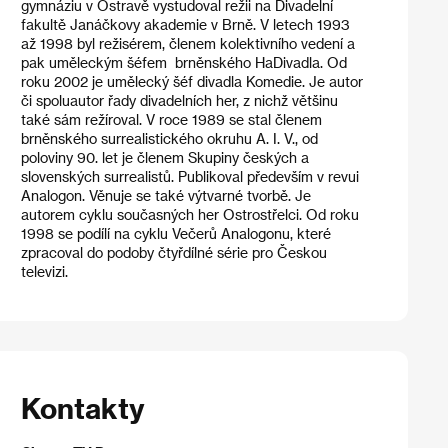
gymnáziu v Ostravě vystudoval režii na Divadelní
fakultě Janáčkovy akademie v Brně. V letech 1993
až 1998 byl režisérem, členem kolektivního vedení a
pak uměleckým šéfem brněnského HaDivadla. Od
roku 2002 je umělecký šéf divadla Komedie. Je autor
či spoluautor řady divadelních her, z nichž většinu
také sám režíroval. V roce 1989 se stal členem
brněnského surrealistického okruhu A. I. V., od
poloviny 90. let je členem Skupiny českých a
slovenských surrealistů. Publikoval především v revui
Analogon. Věnuje se také výtvarné tvorbě. Je
autorem cyklu současných her Ostrostřelci. Od roku
1998 se podílí na cyklu Večerů Analogonu, které
zpracoval do podoby čtyřdílné série pro Českou
televizi.
Kontakty