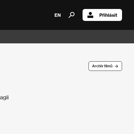
EN
Přihlásit
Archív filmů
agii