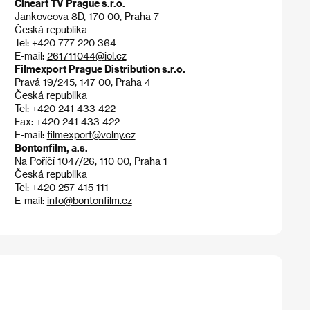
Cineart TV Prague s.r.o.
Jankovcova 8D, 170 00, Praha 7
Česká republika
Tel: +420 777 220 364
E-mail:
261711044@iol.cz
Filmexport Prague Distribution s.r.o.
Pravá 19/245, 147 00, Praha 4
Česká republika
Tel: +420 241 433 422
Fax: +420 241 433 422
E-mail:
filmexport@volny.cz
Bontonfilm, a.s.
Na Poříčí 1047/26, 110 00, Praha 1
Česká republika
Tel: +420 257 415 111
E-mail:
info@bontonfilm.cz