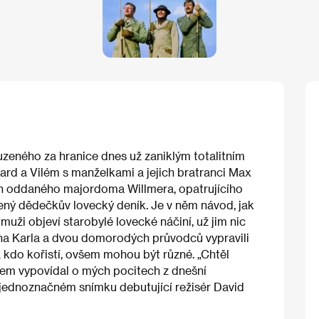
zeného za hranice dnes už zaniklým totalitním
chard a Vilém s manželkami a jejich bratranci Max
jen oddaného majordoma Willmera, opatrujícího
ený dědečkův lovecký deník. Je v něm návod, jak
muži objeví starobylé lovecké náčiní, už jim nic
na Karla a dvou domorodých průvodců vypravili
a kdo kořistí, ovšem mohou být různé. „Chtěl
azem vypovídal o mých pocitech z dnešní
jednoznačném snímku debutující režisér David