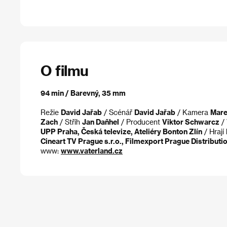
O filmu
94 min / Barevný, 35 mm
Režie
David Jařab
/ Scénář
David Jařab
/ Kamera
Mare
Zach
/ Střih
Jan Daňhel
/ Producent
Viktor Schwarcz
/
UPP Praha, Česká televize, Ateliéry Bonton Zlín
/ Hrají
Cineart TV Prague s.r.o., Filmexport Prague Distribution
www:
www.vaterland.cz