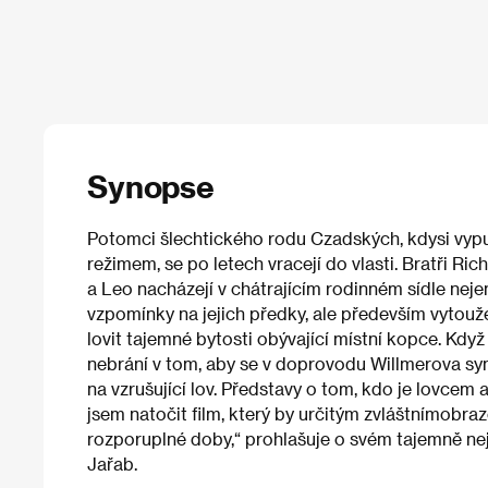
Synopse
Potomci šlechtického rodu Czadských, kdysi vypu
režimem, se po letech vracejí do vlasti. Bratři Ri
a Leo nacházejí v chátrajícím rodinném sídle ne
vzpomínky na jejich předky, ale především vytouž
lovit tajemné bytosti obývající místní kopce. Když 
nebrání v tom, aby se v doprovodu Willmerova sy
na vzrušující lov. Představy o tom, kdo je lovcem 
jsem natočit film, který by určitým zvláštnímobr
rozporuplné doby,“ prohlašuje o svém tajemně ne
Jařab.