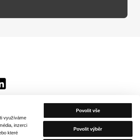
Povolit vše
sti využíváme
média, inzerci
Povolit výběr
ebo které