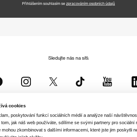
Přihlášením souhlasím se
zpracováním osobních údajů
Sledujte nás na síti:
ívá cookies
Mezinárodní filmový festival Karlovy Vary
klam, poskytování funkcí sociálních médií a analýze naší návštěvno
je součástí rodiny KVIFF Group, která zastřešuje i další projekty:
tom, jak náš web používáte, sdílíme se svými partnery pro sociální 
je mohou zkombinovat s dalšími informacemi, které jste jim poskytli n