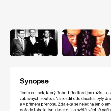
Synopse
Tento snímek, který Robert Redford jen režíruje,
zábavných soutěží. Na rozdíl ode dneška, byly dř
a v přímém přenosu. Zdaleka se nejedná jen o ame
pořady tohoto typu kdekoli na světě, včetně naší