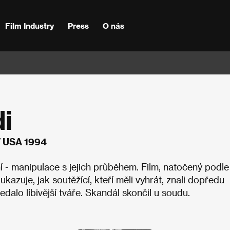
Film Industry
Press
O nás
i
/ USA 1994
í - manipulace s jejich průběhem. Film, natočený podle
ukazuje, jak soutěžící, kteří měli vyhrát, znali dopředu
edalo líbivější tváře. Skandál skončil u soudu.