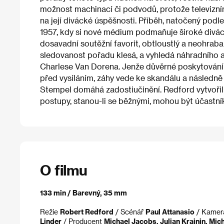
možnost machinací či podvodů, protože televizním
na její divácké úspěšnosti. Příběh, natočený podle
1957, kdy si nové médium podmaňuje široké divácké
dosavadní soutěžní favorit, obtloustlý a neohrab
sledovanost pořadu klesá, a vyhledá náhradního 
Charlese Van Dorena. Jenže důvěrné poskytování ot
před vysíláním, záhy vede ke skandálu a následn
Stempel domáhá zadostiučinění. Redford vytvořil 
postupy, stanou-li se běžnými, mohou být účastní
O filmu
133 min / Barevný, 35 mm
Režie
Robert Redford
/ Scénář
Paul Attanasio
/ Kame
Linder
/ Producent
Michael Jacobs, Julian Krainin, Mi