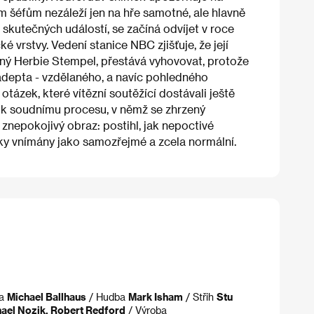
 šéfům nezáleží jen na hře samotné, ale hlavně
 skutečných událostí, se začíná odvíjet v roce
 vrstvy. Vedení stanice NBC zjišťuje, že její
aný Herbie Stempel, přestává vyhovovat, protože
adepta - vzdělaného, a navíc pohledného
ázek, které vítězní soutěžící dostávali ještě
ě k soudnímu procesu, v němž se zhrzený
znepokojivý obraz: postihl, jak nepoctivé
ky vnímány jako samozřejmé a zcela normální.
ra
Michael Ballhaus
/ Hudba
Mark Isham
/ Střih
Stu
chael Nozik, Robert Redford
/ Výroba