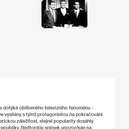
 se dotýká oblíbeného televizního fenoménu -
íve vysílány s týmž protagonistou na pokračování
rickou záležitost, stejné popularity dosáhly
 republiky. Redfordův snímek upozorňuje na